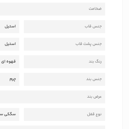
ضخامت
جنس قاب
استیل
جنس پشت قاب
استیل
رنگ بند
قهوه ای
جنس بند
چرم
عرض بند
نوع قفل
سگکی سا