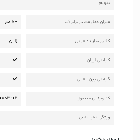
تقویم
میزان مقاومت در برابر آب
50 متر
کشور سازنده موتور
ژاپن
گارانتی ایران
گارانتی بین المللی
کد رفرنس محصول
0083202
ویژگی های خاص
ارسال بازخورد