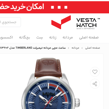
صفحه اصلی
مردانه
زنانه
سِت
بچگانه
اکسسور
صفحه اصلی
مردانه
ساعت مچی مردانه تیمبرلند TIMBERLAND مدل TDWGA0083202