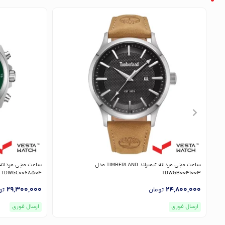
ساعت مچی مردانه تیمبرلند TIMBERLAND مدل
TDWGC0068504
TDWGB0041003
29,300,000
24,800,000
تومان
تو
ارسال فوری
ارسال فوری