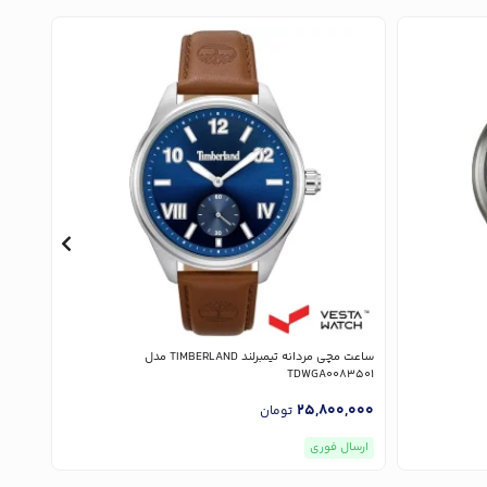
ساعت مچی مردانه تیمبرلند TIMBERLAND مدل
3502
TDWGA0083501
,000
25,800,000
تومان
ارسال فوری
ارسا