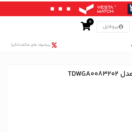
0
پروفایل
پیشنهاد های شگفت‌انگیز!