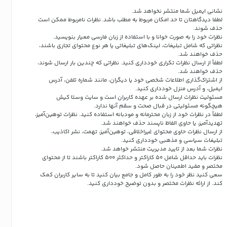
نشانی ایمیل شما منتشر نخواهد شد.
لطفا دیدگاهتان تا حد امکان مربوط به مطلب باشد. نظرات نامربوط ممکن است
حذف شوند.
نظرات خود را به صورت خوانا و با استفاده از زبان فارسی معیار بنویسید.
نظراتی که شامل تبلیغات، لینک‌های تبلیغاتی یا هر نوع محتوای تجاری باشند،
حذف خواهند شد.
لطفاً از ارسال نظرات تکراری خودداری کنید. نظراتی که چندین بار ارسال شوند،
حذف خواهند شد.
از اشتراک‌گذاری اطلاعات شخصی خود یا دیگران، مانند شماره تلفن، آدرس
ایمیل، و آدرس منزل خودداری کنید.
مسئولیت نظرات ارسال شده بر عهده کاربران است و سایت وستا کیش
هیچگونه مسئولیتی در قبال صحت و سقم آنها ندارد.
لطفاً در نظرات خود از زبان محترمانه و مودبانه استفاده کنید. نظرات توهین‌آمیز،
تهدیدآمیز، یا حاوی الفاظ ناپسند حذف خواهند شد.
از ارسال نظرات حاوی محتوای غیراخلاقی، توهین‌آمیز، تهمت، نشر اکاذیب،
تبلیغات سیاسی و مذهبی خودداری کنید.
نظرات شما بعد از تایید مدیریت منتشر خواهد شد.
نظرات باید حداقل شامل 50 کاراکتر و حداکثر 500 کاراکتر باشند تا از محتوای
مختصر و مفید اطمینان حاصل شود.
سعی کنید نظر خود را به طور کامل و جامع بیان کنید تا به سایر کاربران کمک
کند.
از ارائه نظرات مختصر و بدون توضیح خودداری کنید.