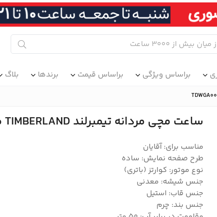
ی
براساس ویژگی
براساس قیمت
برندها
بلاگ
ساعت مچی مردانه تیمبرلند TIMBERLAND مدل TDWGA0083202
مناسب برای: آقایان
طرح صفحه نمایش: ساده
نوع موتور: کوارتز (باتری)
جنس شیشه: معدنی
جنس قاب: استیل
جنس بند: چرم
مقاومت در برابر آب: 50 متر