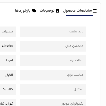
مشخصات محصول
توضیحات
بازخوردها
برند ساعت
تیمبرلند
کالکشن مدل
Classics
اصالت برند
آمریکا
مناسب برای
آقایان
استایل
کلاسیک
تکنولوژی موتور
کوارتز (بات