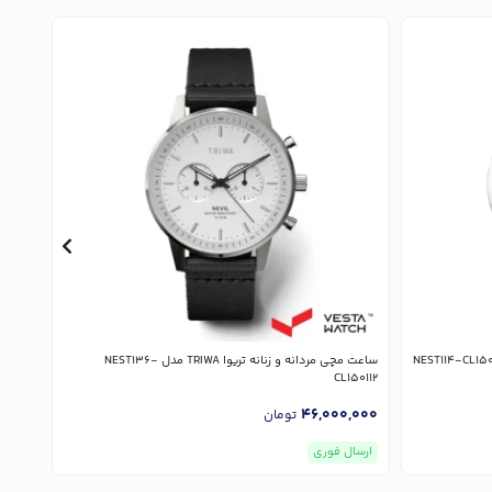
ساعت مچی مردانه و زنانه تریوا TRIWA مدل NEST136-
ساعت مچی م
CL150112
,000
46,000,000
تومان
ارسال فوری
ارسا