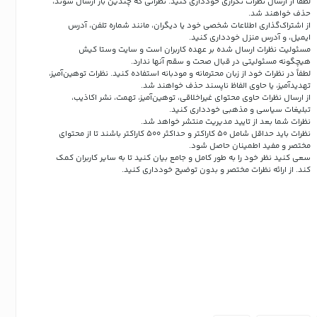
لطفاً از ارسال نظرات تکراری خودداری کنید. نظراتی که چندین بار ارسال شوند،
حذف خواهند شد.
از اشتراک‌گذاری اطلاعات شخصی خود یا دیگران، مانند شماره تلفن، آدرس
ایمیل، و آدرس منزل خودداری کنید.
مسئولیت نظرات ارسال شده بر عهده کاربران است و سایت وستا کیش
هیچگونه مسئولیتی در قبال صحت و سقم آنها ندارد.
لطفاً در نظرات خود از زبان محترمانه و مودبانه استفاده کنید. نظرات توهین‌آمیز،
تهدیدآمیز، یا حاوی الفاظ ناپسند حذف خواهند شد.
از ارسال نظرات حاوی محتوای غیراخلاقی، توهین‌آمیز، تهمت، نشر اکاذیب،
تبلیغات سیاسی و مذهبی خودداری کنید.
نظرات شما بعد از تایید مدیریت منتشر خواهد شد.
نظرات باید حداقل شامل 50 کاراکتر و حداکثر 500 کاراکتر باشند تا از محتوای
مختصر و مفید اطمینان حاصل شود.
سعی کنید نظر خود را به طور کامل و جامع بیان کنید تا به سایر کاربران کمک
کند.
از ارائه نظرات مختصر و بدون توضیح خودداری کنید.