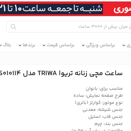
ی
براساس ویژگی
براساس قیمت
برندها
بلاگ
ساعت مچی زنانه تریوا TRIWA مدل SVST101-SS010114
مناسب برای: بانوان
طرح صفحه نمایش: ساده
نوع موتور: کوارتز (باتری)
جنس شیشه: معدنی
جنس قاب: استیل
جنس بند: چرم
مقاومت در برابر آب: 50 متر