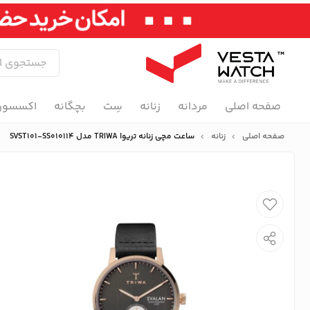
صفحه اصلی
مردانه
زنانه
سِت
بچگانه
اکسسور
صفحه اصلی
زنانه
ساعت مچی زنانه تریوا TRIWA مدل SVST101-SS010114