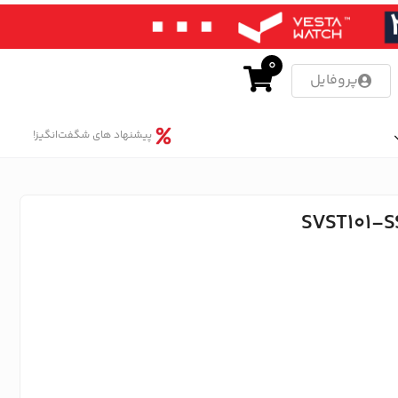
0
پروفایل
پیشنهاد های شگفت‌انگیز!