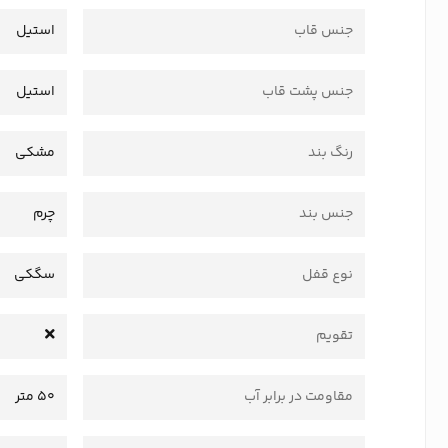
جنس قاب
استیل
جنس پشت قاب
استیل
رنگ بند
مشکی
جنس بند
چرم
نوع قفل
سگکی
تقویم
مقاومت در برابر آب
50 متر