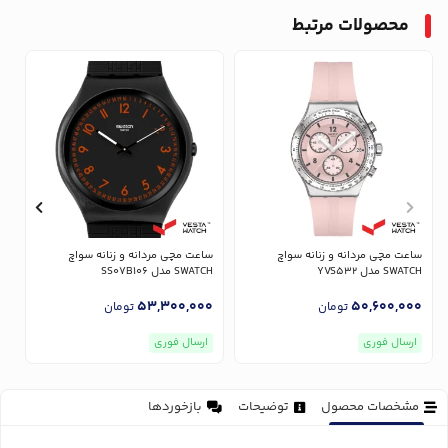
محصولات مرتبط
ساعت مچی مردانه و زنانه سواچ
ساعت مچی مردانه و زنانه سواچ
س
SWATCH مدل YVS532
SWATCH مدل SS07B106
CH
0
53,300,000
50,600,000
تومان
تومان
ارسال فوری
ارسال فوری
مشخصات محصول
توضیحات
بازخوردها