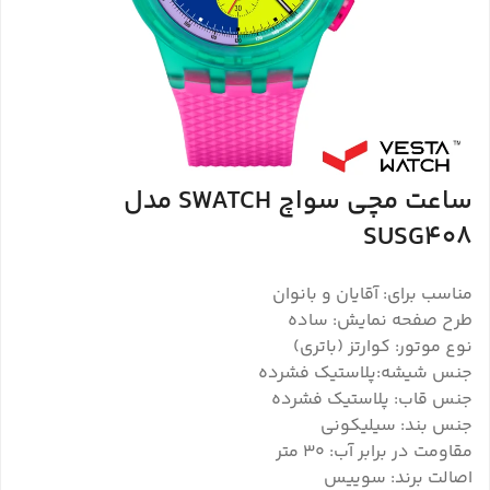
ساعت مچی سواچ SWATCH مدل
SUSG408
مناسب برای: آقایان و بانوان
طرح صفحه نمایش: ساده
نوع موتور: کوارتز (باتری)
جنس شیشه:پلاستیک فشرده
جنس قاب: پلاستیک فشرده
جنس بند: سیلیکونی
مقاومت در برابر آب: ۳۰ متر
اصالت برند: سوییس