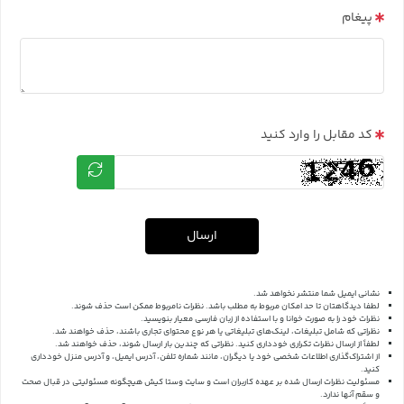
پیغام
کد مقابل را وارد کنید
ارسال
نشانی ایمیل شما منتشر نخواهد شد.
لطفا دیدگاهتان تا حد امکان مربوط به مطلب باشد. نظرات نامربوط ممکن است حذف شوند.
نظرات خود را به صورت خوانا و با استفاده از زبان فارسی معیار بنویسید.
نظراتی که شامل تبلیغات، لینک‌های تبلیغاتی یا هر نوع محتوای تجاری باشند، حذف خواهند شد.
لطفاً از ارسال نظرات تکراری خودداری کنید. نظراتی که چندین بار ارسال شوند، حذف خواهند شد.
از اشتراک‌گذاری اطلاعات شخصی خود یا دیگران، مانند شماره تلفن، آدرس ایمیل، و آدرس منزل خودداری
کنید.
مسئولیت نظرات ارسال شده بر عهده کاربران است و سایت وستا کیش هیچگونه مسئولیتی در قبال صحت
و سقم آنها ندارد.