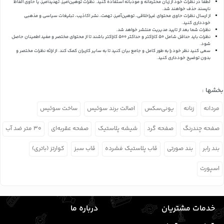
لطفاً در نظرات خود از زبان محترمانه و مودبانه استفاده کنید. نظرات توهین‌آمیز، تهدیدآمیز، یا حاوی الفاظ
ناپسند حذف خواهند شد.
از ارسال نظرات حاوی محتوای غیراخلاقی، توهین‌آمیز، تهمت، نشر اکاذیب، تبلیغات سیاسی و مذهبی
خودداری کنید.
نظرات شما بعد از تایید مدیریت منتشر خواهد شد.
نظرات باید حداقل شامل 50 کاراکتر و حداکثر 500 کاراکتر باشند تا از محتوای مختصر و مفید اطمینان حاصل
شود.
سعی کنید نظر خود را به طور کامل و جامع بیان کنید تا به سایر کاربران کمک کند.
از ارائه نظرات مختصر و
بدون توضیح خودداری کنید.
بخشها :
مردانه
زنانه
یونی‌سکس
اصالت برند سوئیس
ساخت سوئیس
صفحه چندرنگ
صفحه گرد
شیشه پلاستیک
صفحه عقربه‌ای
۳۰ متر ضد آب
بند رابر
بند صورتی
قاب پلاستیک فشرده
قاب سبز
کوارتز (باتری)
اسپورت
خدمات مشتریان
درباره ما