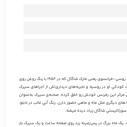
سواچ هنری SUOZ365 با عنوان سیرک آبی شاگال (Chagall's Blue Circus) از اثری هنری به همین عنوان طراحی شده؛ اثر سورئالیستی هنرمند روسی-فرانسوی یعنی مارک شاگال که در ۱۹۵۲ با رنگ روغن روی
 کودکیِ او در روسیه و تجربه‌های دیداری‌اش از اجراهای سیرک
داده می‌شه و سواچ در همکاری با این مرکز این رفرنس خودش رو خلق کرده. صحنه‌ی سیرک به‌عنوان
ای دیگری مثل ماه و ماهی حضور دارن. رنگ آبیِ غالب در تابلو،
 سورئالیستیِ شاگال زیاد دیده میشه.
. یک ماه بزرگ در پس‌زمینه زرد روی صفحه ساعت و یک سیرک باز