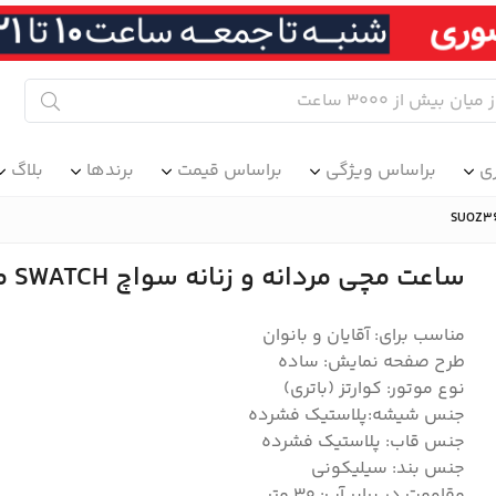
ی
براساس ویژگی
براساس قیمت
برندها
بلاگ
ساعت مچی مردانه و زنانه سواچ SWATCH مدل SUOZ365
مناسب برای: آقایان و بانوان
طرح صفحه نمایش: ساده
نوع موتور: کوارتز (باتری)
جنس شیشه:پلاستیک فشرده
جنس قاب: پلاستیک فشرده
جنس بند: سیلیکونی
مقاومت در برابر آب: ۳۰ متر