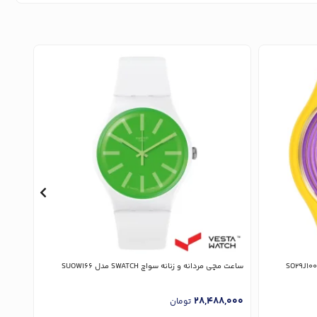
ساعت مچی مردانه و زنانه سواچ SWATCH مدل SUOW166
ساعت مچی زن
,000
28,488,000
تومان