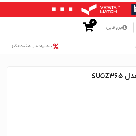
0
پروفایل
پیشنهاد های شگفت‌انگیز!