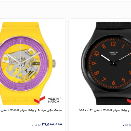
چ SWATCH مدل SS07B106
ساعت مچی مردانه و زنانه سواچ SWATCH مدل SO29J100
31,500,000
ومان
تومان