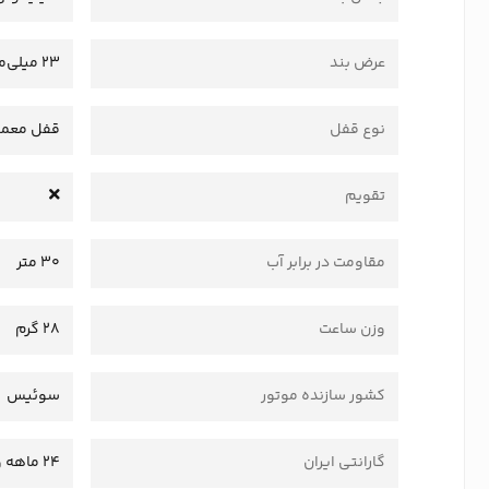
عرض بند
23 میلی‌متر
نوع قفل
قفل معمو
تقویم
مقاومت در برابر آب
30 متر
وزن ساعت
28 گرم
کشور سازنده موتور
سوئیس
گارانتی ایران
24 ماهه وستا سرویس