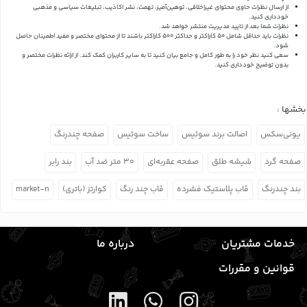
از ارسال نظرات حاوی محتوای غیراخلاقی، توهین‌آمیز، تهمت، نشر اکاذیب، تبلیغات سیاسی و مذهبی
خودداری کنید.
نظرات شما بعد از تایید مدیریت منتشر خواهد شد.
نظرات باید حداقل شامل 50 کاراکتر و حداکثر 500 کاراکتر باشند تا از محتوای مختصر و مفید اطمینان حاصل
شود.
سعی کنید نظر خود را به طور کامل و جامع بیان کنید تا به سایر کاربران کمک کند.
از ارائه نظرات مختصر و
بدون توضیح خودداری کنید.
بخشها :
یونی‌سکس
اصالت برند سوئیس
ساخت سوئیس
صفحه چندرنگ
صفحه گرد
شیشه طلق
صفحه عقربه‌ای
۳۰ متر ضد آب
بند رابر
بند چندرنگ
قاب پلاستیک فشرده
قاب چند رنگ
کوارتز (باتری)
market-n
خدمات مشتریان
درباره ما
قوانین و مقررات