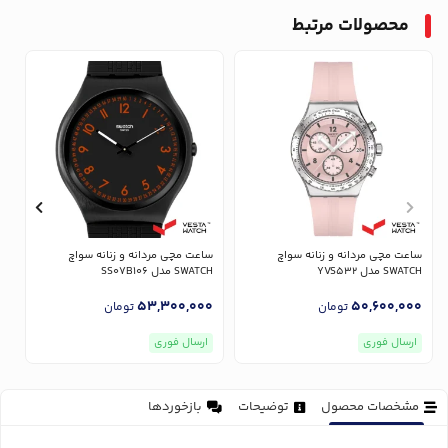
محصولات مرتبط
ساعت مچی مردانه و زنانه سواچ
ساعت مچی مردانه و زنانه سواچ
س
SWATCH مدل YVS532
SWATCH مدل SS07B106
CH
0
53,300,000
50,600,000
تومان
تومان
ارسال فوری
ارسال فوری
مشخصات محصول
توضیحات
بازخوردها