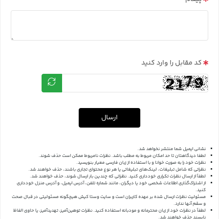
کد مقابل را وارد کنید
ارسال
نشانی ایمیل شما منتشر نخواهد شد.
لطفا دیدگاهتان تا حد امکان مربوط به مطلب باشد. نظرات نامربوط ممکن است حذف شوند.
نظرات خود را به صورت خوانا و با استفاده از زبان فارسی معیار بنویسید.
نظراتی که شامل تبلیغات، لینک‌های تبلیغاتی یا هر نوع محتوای تجاری باشند، حذف خواهند شد.
لطفاً از ارسال نظرات تکراری خودداری کنید. نظراتی که چندین بار ارسال شوند، حذف خواهند شد.
از اشتراک‌گذاری اطلاعات شخصی خود یا دیگران، مانند شماره تلفن، آدرس ایمیل، و آدرس منزل خودداری
کنید.
مسئولیت نظرات ارسال شده بر عهده کاربران است و سایت وستا کیش هیچگونه مسئولیتی در قبال صحت
و سقم آنها ندارد.
لطفاً در نظرات خود از زبان محترمانه و مودبانه استفاده کنید. نظرات توهین‌آمیز، تهدیدآمیز، یا حاوی الفاظ
ناپسند حذف خواهند شد.