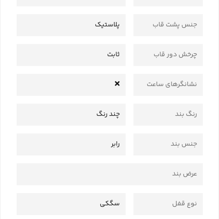
جنس پشت قاب
پلاستیک
چرخش دور قاب
ثابت
نشانگرهای ساعت
رنگ بند
چند رنگ
جنس بند
رابر
عرض بند
نوع قفل
سگکی