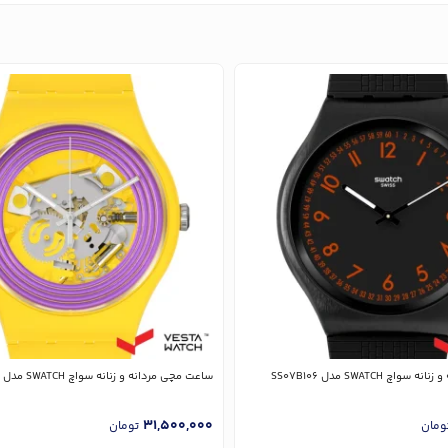
چ SWATCH مدل SS07B106
ساعت مچی مردانه و زنانه سواچ SWATCH مدل SO29J100
31,500,000
ومان
تومان