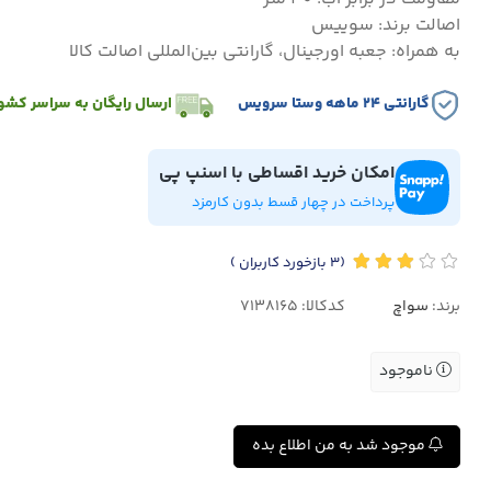
اصالت برند: سوییس
به همراه: جعبه اورجینال، گارانتی بین‌المللی اصالت کالا
گارانتی ۲۴ ماهه وستا سرویس
ارسال رایگان به سراسر کشو
امکان خرید اقساطی با اسنپ پی
پرداخت در چهار قسط بدون کارمزد
(3
بازخورد کاربران
)
برند:
سواچ
کدکالا:
ناموجود
موجود شد به من اطلاع بده