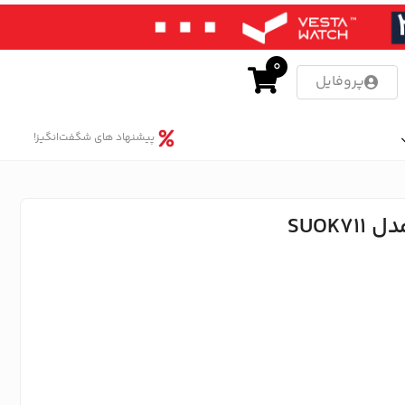
0
پروفایل
پیشنهاد های شگفت‌انگیز!