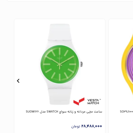
ساعت مچی مردانه و زنانه سواچ SWATCH مدل SUOW166
ساعت مچی زن
,000
28,488,000
تومان