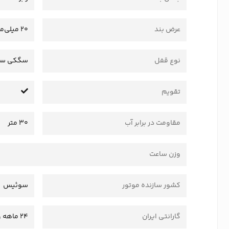
عرض بند
20 میلی‌متر
نوع قفل
سگکی سا
تقویم
مقاومت در برابر آب
30 متر
وزن ساعت
کشور سازنده موتور
سوئیس
گارانتی ایران
24 ماهه وستا سرویس