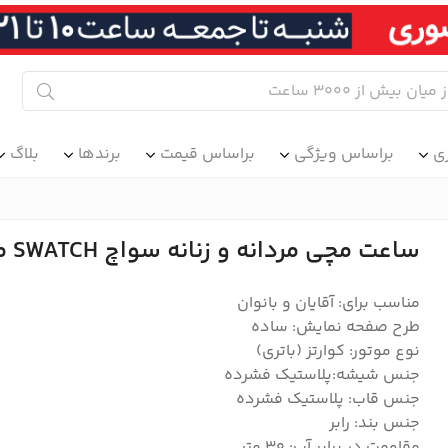
ی
براساس ویژگی
براساس قیمت
برندها
بلاگ
ساعت مچی مردانه و زنانه سواچ SWATCH مدل SUOK711
مناسب برای: آقایان و بانوان
طرح صفحه نمایش: ساده
نوع موتور: کوارتز (باتری)
جنس شیشه:پلاستیک فشرده
جنس قاب: پلاستیک فشرده
جنس بند: رابر
مقاومت در برابر آب: ۳۰ متر