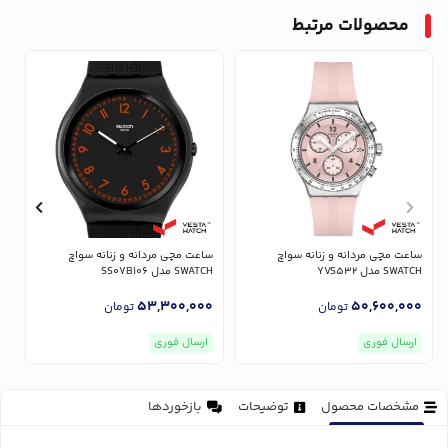
محصولات مرتبط
ساعت مچی مردانه و زنانه سواچ
ساعت مچی مردانه و زنانه سواچ
س
SWATCH مدل YVS532
SWATCH مدل SS07B106
CH
0
53,300,000
50,600,000
تومان
تومان
ارسال فوری
ارسال فوری
مشخصات محصول
توضیحات
بازخوردها