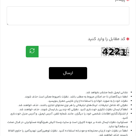
کد مقابل را وارد کنید
ارسال
نشانی ایمیل شما منتشر نخواهد شد.
لطفا دیدگاهتان تا حد امکان مربوط به مطلب باشد. نظرات نامربوط ممکن است حذف شوند.
نظرات خود را به صورت خوانا و با استفاده از زبان فارسی معیار بنویسید.
نظراتی که شامل تبلیغات، لینک‌های تبلیغاتی یا هر نوع محتوای تجاری باشند، حذف خواهند شد.
لطفاً از ارسال نظرات تکراری خودداری کنید. نظراتی که چندین بار ارسال شوند، حذف خواهند شد.
از اشتراک‌گذاری اطلاعات شخصی خود یا دیگران، مانند شماره تلفن، آدرس ایمیل، و آدرس منزل خودداری
کنید.
مسئولیت نظرات ارسال شده بر عهده کاربران است و سایت وستا کیش هیچگونه مسئولیتی در قبال صحت
و سقم آنها ندارد.
لطفاً در نظرات خود از زبان محترمانه و مودبانه استفاده کنید. نظرات توهین‌آمیز، تهدیدآمیز، یا حاوی الفاظ
ناپسند حذف خواهند شد.