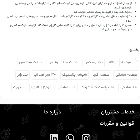
از ارسال نظرات حاوی محتوای غیراخلاقی، توهین‌آمیز، تهمت، نشر اکاذیب، تبلیغات سیاسی و مذهبی
خودداری کنید.
نظرات شما بعد از تایید مدیریت منتشر خواهد شد.
نظرات باید حداقل شامل 50 کاراکتر و حداکثر 500 کاراکتر باشند تا از محتوای مختصر و مفید اطمینان حاصل
شود.
سعی کنید نظر خود را به طور کامل و جامع بیان کنید تا به سایر کاربران کمک کند.
از ارائه نظرات مختصر و
بدون توضیح خودداری کنید.
بخشها :
مردانه
زنانه
یونی‌سکس
اصالت برند سوئیس
ساخت سوئیس
صفحه مشکی
صفحه گرد
شیشه پلاستیک
۳۰ متر ضد آب
بند رابر
بند مشکی
قاب پلاستیک فشرده
قاب مشکی
کوارتز (باتری)
اسپورت
خدمات مشتریان
درباره ما
قوانین و مقررات