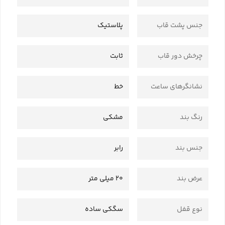
جنس پشت قاب
پلاستیک
چرخش دور قاب
ثابت
نشانگرهای ساعت
خط
رنگ بند
مشکی
جنس بند
رابر
عرض بند
20 میلی متر
نوع قفل
سگکی ساده