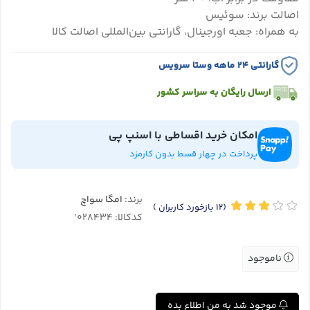
اصالت برند: سوئیس
به همراه: جعبه اورجینال، گارانتی بین‌المللی اصالت کالا
گارانتی ۲۴ ماهه وستا سرویس
ارسال رایگان به سراسر کشور
امکان خرید اقساطی با اسنپ پی
پرداخت در چهار قسط بدون کارمزد
برند:
امگا سواچ
(12
بازخورد کاربران
)
کدکالا:
ناموجود
موجود شد به من اطلاع بده