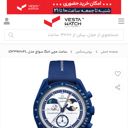
صفحه اصلی
یونی‌سکس
ساعت مچی امگا سواچ مدل MISSION TO EARTHPHASE - MOONSHINE GOLD SO33N704L