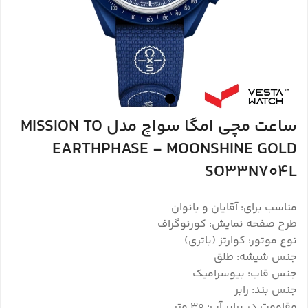
ساعت مچی امگا سواچ مدل MISSION TO
EARTHPHASE - MOONSHINE GOLD
SO33N704L
مناسب برای: آقایان و بانوان
طرح صفحه نمایش: کورنوگراف
نوع موتور: کوارتز (باتری)
جنس شیشه: طلق
جنس قاب: بیوسرامیک
جنس بند: رابر
مقاومت در برابر آب: ۳۰ متر