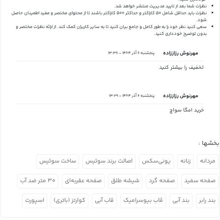
نظرات شما بعد از تایید مدیریت منتشر خواهد شد.
نظرات باید حداقل شامل 50 کاراکتر و حداکثر 500 کاراکتر باشند تا از محتوای مختصر و مفید اطمینان حاصل
شود.
سعی کنید نظر خود را به طور کامل و جامع بیان کنید تا به سایر کاربران کمک کند.
از ارائه نظرات مختصر و
بدون توضیح خودداری کنید.
مهرنوش رزاززاده
پنجشنبه 6 آذر 1404 - 13:36
تخفیف را بیشتر کنید
مهرنوش رزاززاده
پنجشنبه 6 آذر 1404 - 13:29
خرید امگا سواچ
بخشها :
مردانه
زنانه
یونی‌سکس
اصالت برند سوئیس
ساخت سوئیس
صفحه سفید
صفحه گرد
شیشه طلق
صفحه عقربه‌ای
۳۰ متر ضد آب
بند رابر
بند آبی
قاب بیوسرامیک
قاب آبی
کوارتز (باتری)
اسپورت