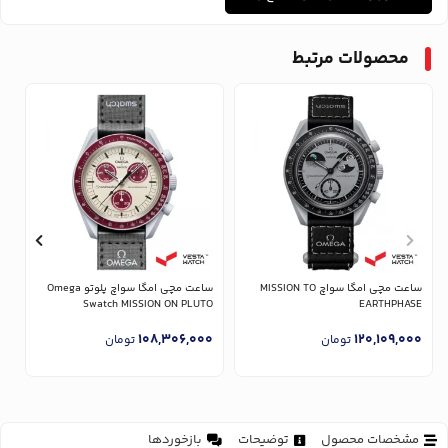
محصولات مرتبط
ساعت مچی امگا سواچ MISSION TO
ساعت مچی امگا سواچ پلوتو Omega
T
Swatch MISSION ON PLUTO
EARTHPHASE
0
108,306,000
120,109,000
تومان
تومان
مشخصات محصول
توضیحات
بازخوردها