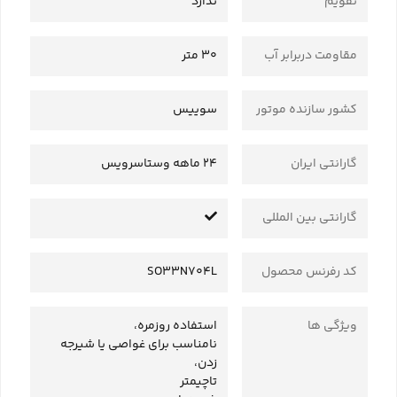
تقویم
ندارد
مقاومت دربرابر آب
30 متر
کشور سازنده موتور
سوییس
گارانتی ایران
24 ماهه وستاسرویس
گارانتی بین المللی
کد رفرنس محصول
SO33N704L
ویژگی ها
استفاده روزمره،
نامناسب برای غواصی یا شیرجه
زدن،
تاچیمتر