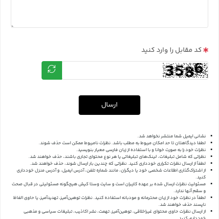
کد مقابل را وارد کنید
ارسال
نشانی ایمیل شما منتشر نخواهد شد.
لطفا دیدگاهتان تا حد امکان مربوط به مطلب باشد. نظرات نامربوط ممکن است حذف شوند.
نظرات خود را به صورت خوانا و با استفاده از زبان فارسی معیار بنویسید.
نظراتی که شامل تبلیغات، لینک‌های تبلیغاتی یا هر نوع محتوای تجاری باشند، حذف خواهند شد.
لطفاً از ارسال نظرات تکراری خودداری کنید. نظراتی که چندین بار ارسال شوند، حذف خواهند شد.
از اشتراک‌گذاری اطلاعات شخصی خود یا دیگران، مانند شماره تلفن، آدرس ایمیل، و آدرس منزل خودداری
کنید.
مسئولیت نظرات ارسال شده بر عهده کاربران است و سایت وستا کیش هیچگونه مسئولیتی در قبال صحت
و سقم آنها ندارد.
لطفاً در نظرات خود از زبان محترمانه و مودبانه استفاده کنید. نظرات توهین‌آمیز، تهدیدآمیز، یا حاوی الفاظ
ناپسند حذف خواهند شد.
از ارسال نظرات حاوی محتوای غیراخلاقی، توهین‌آمیز، تهمت، نشر اکاذیب، تبلیغات سیاسی و مذهبی
خودداری کنید.