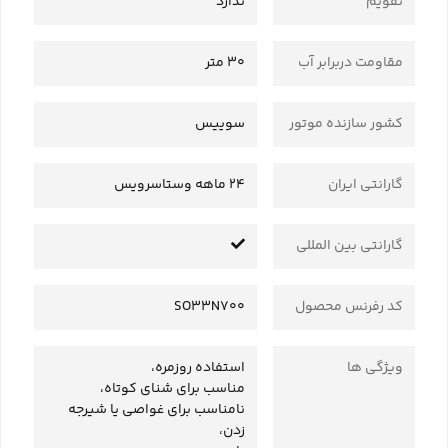
تقویم
ندارد
مقاومت دربرابر آب
30 متر
کشور سازنده موتور
سوییس
گارانتی ایران
24 ماهه وستاسرویس
گارانتی بین المللی
کد رفرنس محصول
SO33N700
ویژگی ها
استفاده روزمره،
مناسب برای شنای کوتاه،
نامناسب برای غواصی یا شیرجه
زدن،