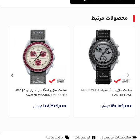
محصولات مرتبط
ساعت مچی امگا سواچ MISSION TO
ساعت مچی امگا سواچ پلوتو Omega
T
Swatch MISSION ON PLUTO
EARTHPHASE
0
108,306,000
120,109,000
تومان
تومان
مشخصات محصول
توضیحات
بازخوردها