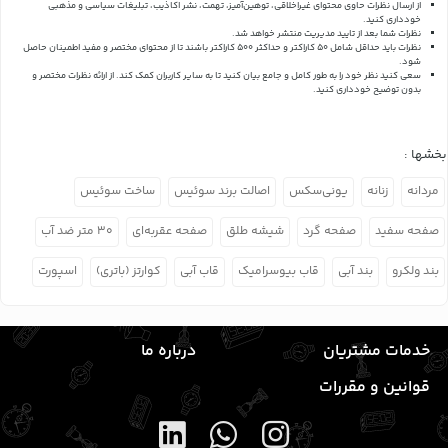
از ارسال نظرات حاوی محتوای غیراخلاقی، توهین‌آمیز، تهمت، نشر اکاذیب، تبلیغات سیاسی و مذهبی
خودداری کنید.
نظرات شما بعد از تایید مدیریت منتشر خواهد شد.
نظرات باید حداقل شامل 50 کاراکتر و حداکثر 500 کاراکتر باشند تا از محتوای مختصر و مفید اطمینان حاصل
شود.
سعی کنید نظر خود را به طور کامل و جامع بیان کنید تا به سایر کاربران کمک کند.
از ارائه نظرات مختصر و
بدون توضیح خودداری کنید.
بخشها :
مردانه
زنانه
یونی‌سکس
اصالت برند سوئیس
ساخت سوئیس
صفحه سفید
صفحه گرد
شیشه طلق
صفحه عقربه‌ای
۳۰ متر ضد آب
بند ولکرو
بند آبی
قاب بیوسرامیک
قاب آبی
کوارتز (باتری)
اسپورت
خدمات مشتریان
درباره ما
قوانین و مقررات