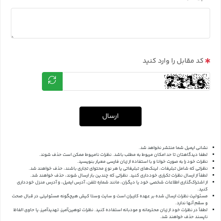
کد مقابل را وارد کنید
ارسال
نشانی ایمیل شما منتشر نخواهد شد.
لطفا دیدگاهتان تا حد امکان مربوط به مطلب باشد. نظرات نامربوط ممکن است حذف شوند.
نظرات خود را به صورت خوانا و با استفاده از زبان فارسی معیار بنویسید.
نظراتی که شامل تبلیغات، لینک‌های تبلیغاتی یا هر نوع محتوای تجاری باشند، حذف خواهند شد.
لطفاً از ارسال نظرات تکراری خودداری کنید. نظراتی که چندین بار ارسال شوند، حذف خواهند شد.
از اشتراک‌گذاری اطلاعات شخصی خود یا دیگران، مانند شماره تلفن، آدرس ایمیل، و آدرس منزل خودداری
کنید.
مسئولیت نظرات ارسال شده بر عهده کاربران است و سایت وستا کیش هیچگونه مسئولیتی در قبال صحت
و سقم آنها ندارد.
لطفاً در نظرات خود از زبان محترمانه و مودبانه استفاده کنید. نظرات توهین‌آمیز، تهدیدآمیز، یا حاوی الفاظ
ناپسند حذف خواهند شد.