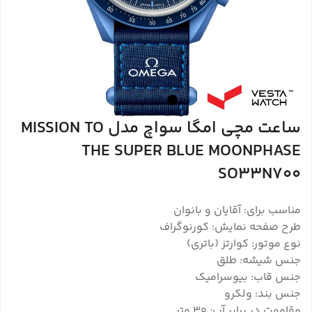
ساعت مچی امگا سواچ مدل MISSION TO
THE SUPER BLUE MOONPHASE
SO33N700
مناسب برای: آقایان و بانوان
طرح صفحه نمایش: کورنوگراف
نوع موتور: کوارتز (باتری)
جنس شیشه: طلق
جنس قاب: بیوسرامیک
جنس بند: ولکرو
مقاومت در برابر آب: ۳۰ متر