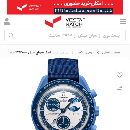
صفحه اصلی
یونی‌سکس
ساعت مچی امگا سواچ مدل MISSION TO THE SUPER BLUE MOONPHASE SO33N700