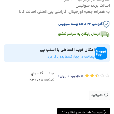
اصالت برند: سوئیس
به همراه: جعبه اورجینال، گارانتی بین‌المللی اصالت کالا
گارانتی ۲۴ ماهه وستا سرویس
ارسال رایگان به سراسر کشور
امکان خرید اقساطی با اسنپ پی
پرداخت در چهار قسط بدون کارمزد
برند:
امگا سواچ
(1
بازخورد کاربران
)
کدکالا:
ناموجود
موجود شد به من اطلاع بده