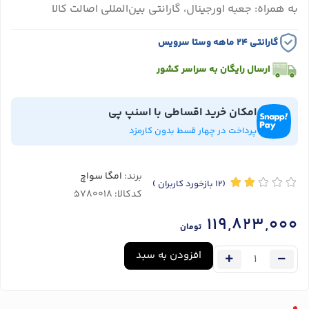
به همراه: جعبه اورجینال، گارانتی بین‌المللی اصالت کالا
گارانتی ۲۴ ماهه وستا سرویس
ارسال رایگان به سراسر کشور
امکان خرید اقساطی با اسنپ پی
پرداخت در چهار قسط بدون کارمزد
برند:
امگا سواچ
(12
بازخورد کاربران
)
کدکالا:
119,823,000
تومان
افزودن به سبد