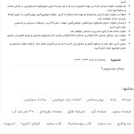
کنید.
مسئولیت نظرات ارسال شده بر عهده کاربران است و سایت وستا کیش هیچگونه مسئولیتی در قبال صحت
و سقم آنها ندارد.
لطفاً در نظرات خود از زبان محترمانه و مودبانه استفاده کنید. نظرات توهین‌آمیز، تهدیدآمیز، یا حاوی الفاظ
ناپسند حذف خواهند شد.
از ارسال نظرات حاوی محتوای غیراخلاقی، توهین‌آمیز، تهمت، نشر اکاذیب، تبلیغات سیاسی و مذهبی
خودداری کنید.
نظرات شما بعد از تایید مدیریت منتشر خواهد شد.
نظرات باید حداقل شامل 50 کاراکتر و حداکثر 500 کاراکتر باشند تا از محتوای مختصر و مفید اطمینان حاصل
شود.
سعی کنید نظر خود را به طور کامل و جامع بیان کنید تا به سایر کاربران کمک کند.
از ارائه نظرات مختصر و
بدون توضیح خودداری کنید.
منصوره
پنجشنبه 8 خرداد 1404 - 19:03
ارسال چندروزس؟
بخشها :
مردانه
زنانه
یونی‌سکس
اصالت برند سوئیس
ساخت سوئیس
صفحه سفید
صفحه گرد
شیشه طلق
صفحه عقربه‌ای
۳۰ متر ضد آب
بند ولکرو
بند سفید
قاب بیوسرامیک
قاب سفید
کوارتز (باتری)
اسپورت