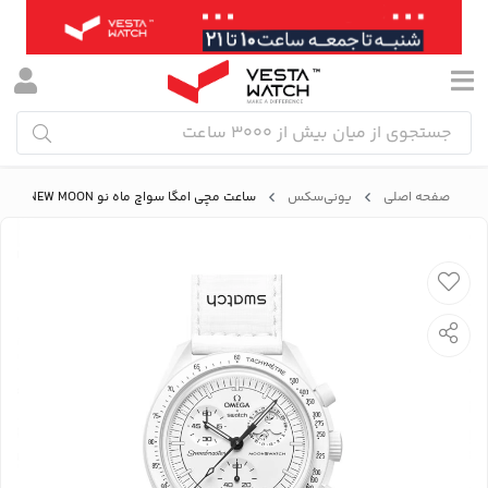
صفحه اصلی
یونی‌سکس
ساعت مچی امگا سواچ ماه نو Omega Swatch NEW MOON