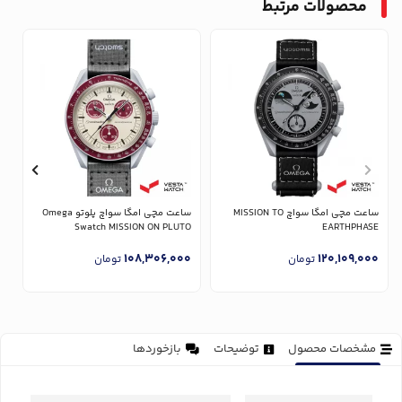
محصولات مرتبط
ساعت مچی امگا سواچ MISSION TO
ساعت مچی امگا سواچ پلوتو Omega
T
Swatch MISSION ON PLUTO
EARTHPHASE
0
108,306,000
120,109,000
تومان
تومان
مشخصات محصول
توضیحات
بازخوردها