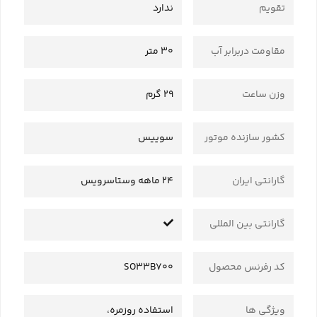
تقویم
ندارد
مقاومت دربرابر آب
30 متر
وزن ساعت
29 گرم
کشور سازنده موتور
سوییس
گارانتی ایران
24 ماهه وستاسرویس
گارانتی بین المللی
کد رفرنس محصول
SO33B700
ویژگی ها
استفاده روزمره،