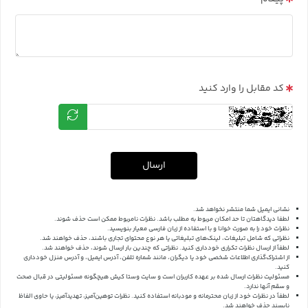
کد مقابل را وارد کنید
ارسال
نشانی ایمیل شما منتشر نخواهد شد.
لطفا دیدگاهتان تا حد امکان مربوط به مطلب باشد. نظرات نامربوط ممکن است حذف شوند.
نظرات خود را به صورت خوانا و با استفاده از زبان فارسی معیار بنویسید.
نظراتی که شامل تبلیغات، لینک‌های تبلیغاتی یا هر نوع محتوای تجاری باشند، حذف خواهند شد.
لطفاً از ارسال نظرات تکراری خودداری کنید. نظراتی که چندین بار ارسال شوند، حذف خواهند شد.
از اشتراک‌گذاری اطلاعات شخصی خود یا دیگران، مانند شماره تلفن، آدرس ایمیل، و آدرس منزل خودداری
کنید.
مسئولیت نظرات ارسال شده بر عهده کاربران است و سایت وستا کیش هیچگونه مسئولیتی در قبال صحت
و سقم آنها ندارد.
لطفاً در نظرات خود از زبان محترمانه و مودبانه استفاده کنید. نظرات توهین‌آمیز، تهدیدآمیز، یا حاوی الفاظ
ناپسند حذف خواهند شد.