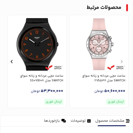
محصولات مرتبط
ساعت مچی مردانه و زنانه سواچ
ساعت مچی مردانه و زنانه سواچ
س
SWATCH مدل YVS532
SWATCH مدل SS07B106
CH
0
53,300,000
50,600,000
تومان
تومان
ارسال فوری
ارسال فوری
مشخصات محصول
توضیحات
بازخوردها