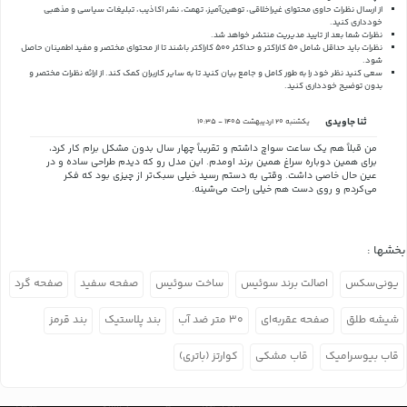
از ارسال نظرات حاوی محتوای غیراخلاقی، توهین‌آمیز، تهمت، نشر اکاذیب، تبلیغات سیاسی و مذهبی
خودداری کنید.
نظرات شما بعد از تایید مدیریت منتشر خواهد شد.
نظرات باید حداقل شامل 50 کاراکتر و حداکثر 500 کاراکتر باشند تا از محتوای مختصر و مفید اطمینان حاصل
شود.
سعی کنید نظر خود را به طور کامل و جامع بیان کنید تا به سایر کاربران کمک کند.
از ارائه نظرات مختصر و
بدون توضیح خودداری کنید.
ثنا جاویدی
یکشنبه 20 اردیبهشت 1405 - 10:35
من قبلاً هم یک ساعت سواچ داشتم و تقریباً چهار سال بدون مشکل برام کار کرد،
برای همین دوباره سراغ همین برند اومدم. این مدل رو که دیدم طراحی ساده و در
عین حال خاصی داشت. وقتی به دستم رسید خیلی سبک‌تر از چیزی بود که فکر
می‌کردم و روی دست هم خیلی راحت می‌شینه.
بخشها :
یونی‌سکس
اصالت برند سوئیس
ساخت سوئیس
صفحه سفید
صفحه گرد
شیشه طلق
صفحه عقربه‌ای
۳۰ متر ضد آب
بند پلاستیک
بند قرمز
قاب بیوسرامیک
قاب مشکی
کوارتز (باتری)