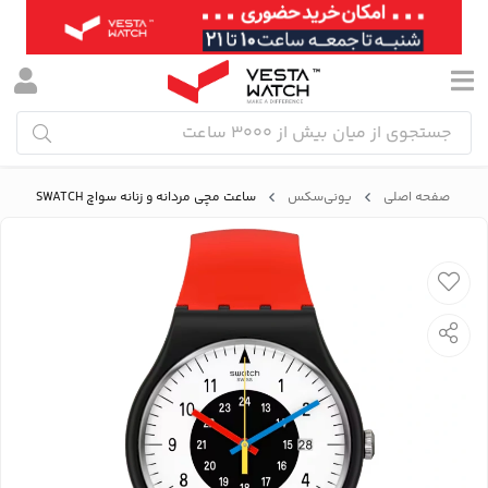
صفحه اصلی
یونی‌سکس
ساعت مچی مردانه و زنانه سواچ SWATCH مدل SO32B401-STD