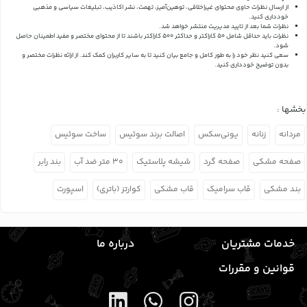
از ارسال نظرات حاوی محتوای غیراخلاقی، توهین‌آمیز، تهمت، نشر اکاذیب، تبلیغات سیاسی و مذهبی
خودداری کنید.
نظرات شما بعد از تایید مدیریت منتشر خواهد شد.
نظرات باید حداقل شامل 50 کاراکتر و حداکثر 500 کاراکتر باشند تا از محتوای مختصر و مفید اطمینان حاصل
شود.
سعی کنید نظر خود را به طور کامل و جامع بیان کنید تا به سایر کاربران کمک کند.
از ارائه نظرات مختصر و
بدون توضیح خودداری کنید.
بخشها :
مردانه
زنانه
یونی‌سکس
اصالت برند سوئیس
ساخت سوئیس
صفحه مشکی
صفحه گرد
شیشه پلاستیک
۳۰ متر ضد آب
بند رابر
بند مشکی
قاب سرامیک
قاب مشکی
کوارتز (باتری)
اسپورت
خدمات مشتریان
درباره ما
قوانین و مقررات