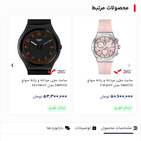
محصولات مرتبط
ساعت مچی مردانه و زنانه سواچ
ساعت مچی مردانه و زنانه سواچ
س
SWATCH مدل YVS532
SWATCH مدل SS07B106
CH
0
53,300,000
50,600,000
تومان
تومان
ارسال فوری
ارسال فوری
مشخصات محصول
توضیحات
بازخوردها