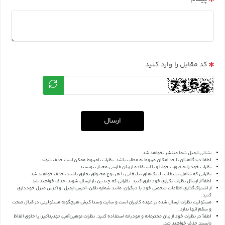
کد مقابل را وارد کنید
ارسال
نشانی ایمیل شما منتشر نخواهد شد.
لطفا دیدگاهتان تا حد امکان مربوط به مطلب باشد. نظرات نامربوط ممکن است حذف شوند.
نظرات خود را به صورت خوانا و با استفاده از زبان فارسی معیار بنویسید.
نظراتی که شامل تبلیغات، لینک‌های تبلیغاتی یا هر نوع محتوای تجاری باشند، حذف خواهند شد.
لطفاً از ارسال نظرات تکراری خودداری کنید. نظراتی که چندین بار ارسال شوند، حذف خواهند شد.
از اشتراک‌گذاری اطلاعات شخصی خود یا دیگران، مانند شماره تلفن، آدرس ایمیل، و آدرس منزل خودداری
کنید.
مسئولیت نظرات ارسال شده بر عهده کاربران است و سایت وستا کیش هیچگونه مسئولیتی در قبال صحت
و سقم آنها ندارد.
لطفاً در نظرات خود از زبان محترمانه و مودبانه استفاده کنید. نظرات توهین‌آمیز، تهدیدآمیز، یا حاوی الفاظ
ناپسند حذف خواهند شد.