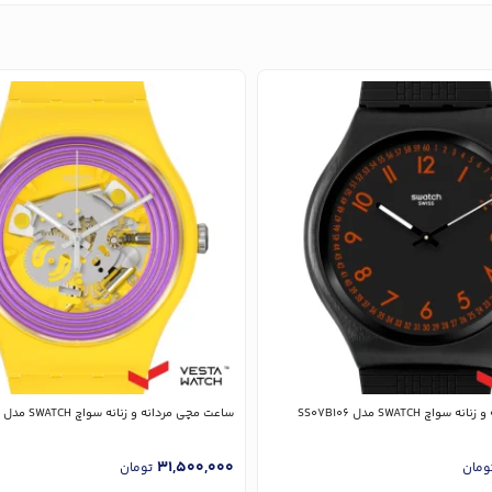
چ SWATCH مدل SS07B106
ساعت مچی مردانه و زنانه سواچ SWATCH مدل SO29J100
31,500,000
ومان
تومان