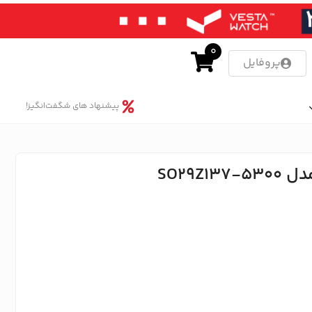
0
پروفایل
پیشنهاد های شگفت‌انگیز!