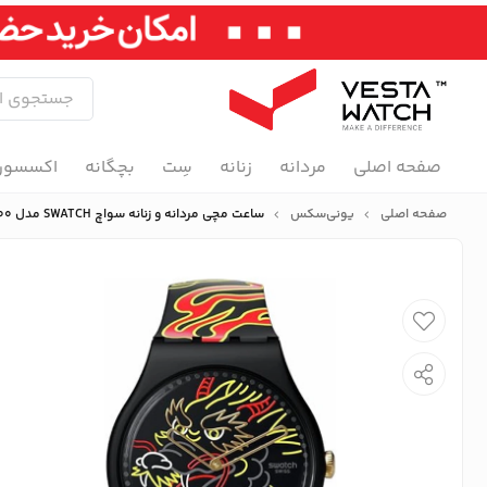
صفحه اصلی
مردانه
زنانه
سِت
بچگانه
اکسسور
صفحه اصلی
یونی‌سکس
ساعت مچی مردانه و زنانه سواچ SWATCH مدل SO29Z137-5300