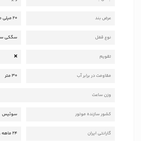
عرض بند
20 میلی متر
نوع قفل
سگکی سا
تقویم
مقاومت در برابر آب
30 متر
وزن ساعت
کشور سازنده موتور
سوئیس
گارانتی ایران
24 ماهه وستا سرویس