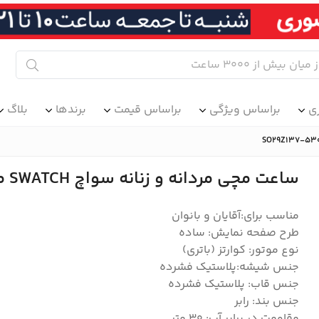
ی
براساس ویژگی
براساس قیمت
برندها
بلاگ
ساعت مچی مردانه و زنانه سواچ SWATCH مدل SO29Z137-5300
مناسب برای:آقایان و بانوان
طرح صفحه نمایش: ساده
نوع موتور: کوارتز (باتری)
جنس شیشه:پلاستیک فشرده
جنس قاب: پلاستیک فشرده
جنس بند: رابر
مقاومت در برابر آب: ۳۰ متر