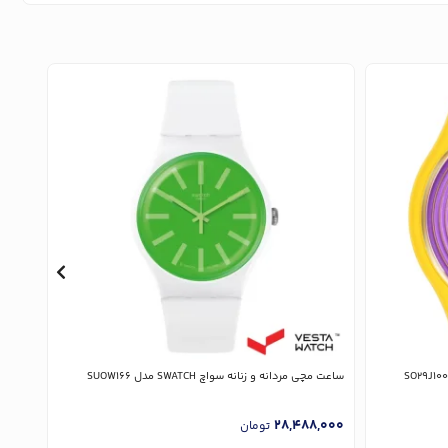
ساعت مچی مردانه و زنانه سواچ SWATCH مدل SUOW166
ساعت مچی زن
,000
28,488,000
تومان