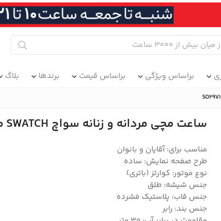
ی
براساس ویژگی
براساس قیمت
برندها
بلاگ
ساعت مچی مردانه و زنانه سواچ SWATCH مدل SO29V101
مناسب برای: آقایان و بانوان
طرح صفحه نمایش: ساده
نوع موتور: کوارتز (باتری)
جنس شیشه: طلق
جنس قاب: پلاستیک فشرده
جنس بند: رابر
مقاومت در برابر آب: 30 متر