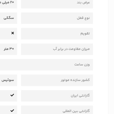
عرض بند
20 میلی متر
نوع قفل
سگکی
تقویم
میزان مقاومت در برابر آب
30 متر
وزن ساعت
کشور سازنده موتور
سوئیس
گارانتی ایران
گارانتی بین المللی