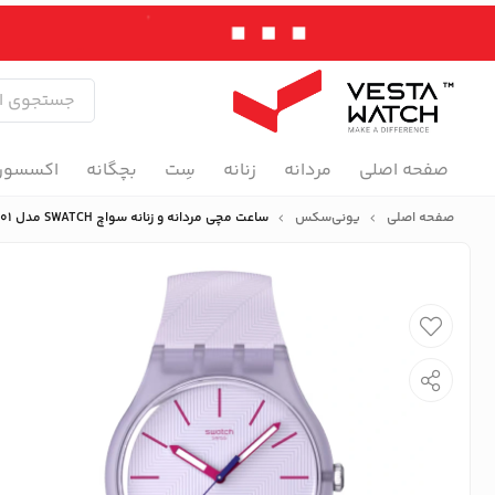
صفحه اصلی
مردانه
زنانه
سِت
بچگانه
اکسسور
صفحه اصلی
یونی‌سکس
ساعت مچی مردانه و زنانه سواچ SWATCH مدل SO29V101