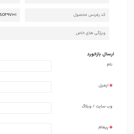
کد رفرنس محصول
SO29V101
ویژگی های خاص
ارسال بازخورد
نام
ایمیل
وب سایت / وبلاگ
پیغام