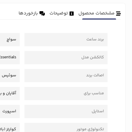
مشخصات محصول
توضیحات
بازخوردها
برند ساعت
سواچ
کالکشن مدل
ssentials
اصالت برند
سوئیس
مناسب برای
آقایان و ب
استایل
اسپورت
تکنولوژی موتور
کوارتز (بات