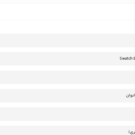
Swatch E
انوان
ری)