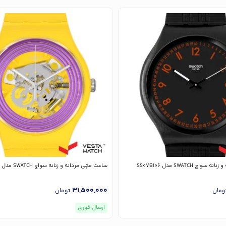
چ SWATCH مدل SS07B106
ساعت مچی مردانه و زنانه سواچ SWATCH مدل SO29J100
31,500,000
ومان
تومان
ارسال فوری