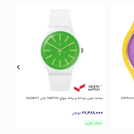
ساعت مچی مردانه و زنانه سواچ SWATCH مدل SUOW166
ساعت مچی زن
,000
28,488,000
تومان
ارسال فوری
ارسا