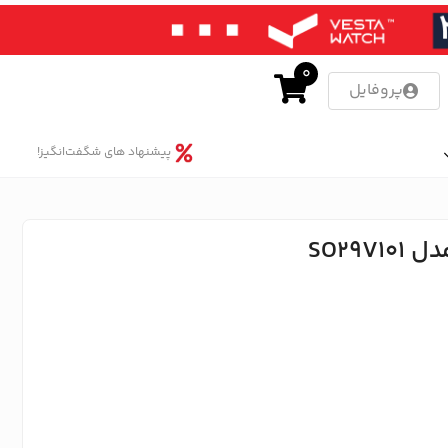
0
پروفایل
پیشنهاد های شگفت‌انگیز!