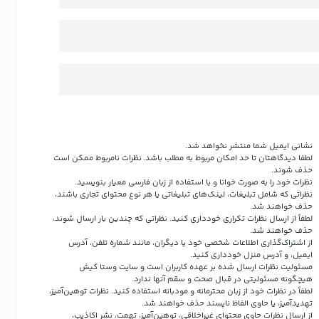
نشانی ایمیل شما منتشر نخواهد شد.
لطفا دیدگاهتان تا حد امکان مربوط به مطلب باشد. نظرات نامربوط ممکن است
حذف شوند.
نظرات خود را به صورت خوانا و با استفاده از زبان فارسی معیار بنویسید.
نظراتی که شامل تبلیغات، لینک‌های تبلیغاتی یا هر نوع محتوای تجاری باشند،
حذف خواهند شد.
لطفاً از ارسال نظرات تکراری خودداری کنید. نظراتی که چندین بار ارسال شوند،
حذف خواهند شد.
از اشتراک‌گذاری اطلاعات شخصی خود یا دیگران، مانند شماره تلفن، آدرس
ایمیل، و آدرس منزل خودداری کنید.
مسئولیت نظرات ارسال شده بر عهده کاربران است و سایت وستا کیش
هیچگونه مسئولیتی در قبال صحت و سقم آنها ندارد.
لطفاً در نظرات خود از زبان محترمانه و مودبانه استفاده کنید. نظرات توهین‌آمیز،
تهدیدآمیز، یا حاوی الفاظ ناپسند حذف خواهند شد.
از ارسال نظرات حاوی محتوای غیراخلاقی، توهین‌آمیز، تهمت، نشر اکاذیب،