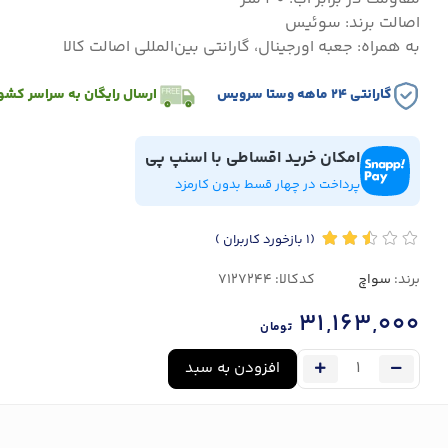
اصالت برند: سوئیس
به همراه: جعبه اورجینال، گارانتی بین‌المللی اصالت کالا
گارانتی ۲۴ ماهه وستا سرویس
ارسال رایگان به سراسر کشو
امکان خرید اقساطی با اسنپ پی
پرداخت در چهار قسط بدون کارمزد
(1
بازخورد کاربران
)
برند:
سواچ
کدکالا:
31,163,000
تومان
افزودن به سبد