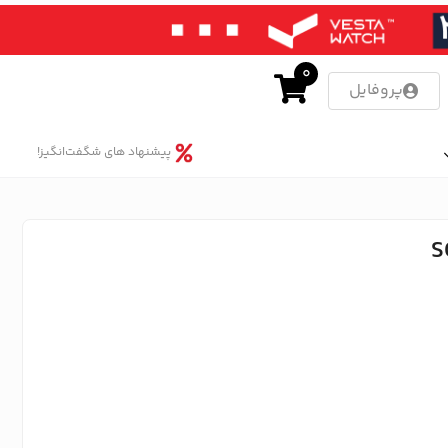
0
پروفایل
پیشنهاد های شگفت‌انگیز!