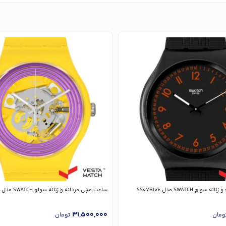
چ SWATCH مدل SS07B106
ساعت مچی مردانه و زنانه سواچ SWATCH مدل SO29J100
31,500,000
ومان
تومان