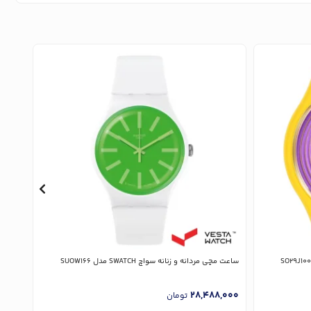
ساعت مچی مردانه و زنانه سواچ SWATCH مدل SUOW166
ساعت مچی زن
,000
28,488,000
تومان