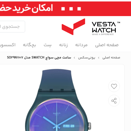
صفحه اصلی
مردانه
زنانه
سِت
بچگانه
اکسسور
صفحه اصلی
یونی‌سکس
ساعت مچی سواچ SWATCH مدل SO29N707