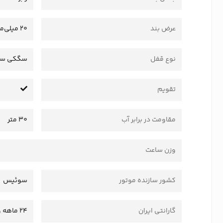
عرض بند
20 میلی‌متر
نوع قفل
سگکی سا
تقویم
مقاومت در برابر آب
30 متر
وزن ساعت
کشور سازنده موتور
سوئیس
گارانتی ایران
24 ماهه وستا سرویس