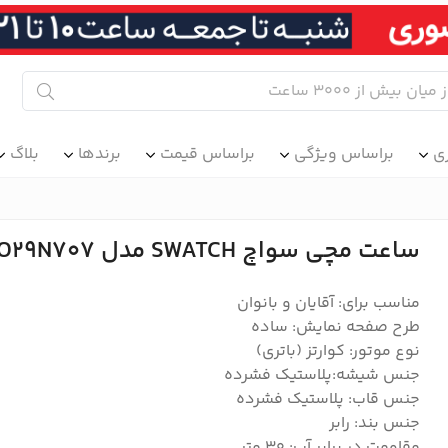
ی
براساس ویژگی
براساس قیمت
برندها
بلاگ
ساعت مچی سواچ SWATCH مدل SO29N707
مناسب برای: آقایان و بانوان
طرح صفحه نمایش: ساده
نوع موتور: کوارتز (باتری)
جنس شیشه:پلاستیک فشرده
جنس قاب: پلاستیک فشرده
جنس بند: رابر
مقاومت در برابر آب: ۳۰ متر