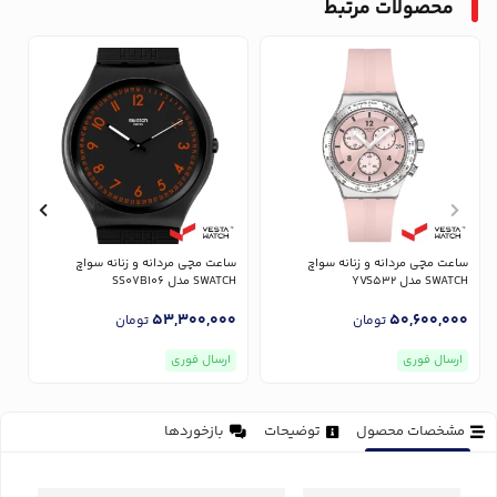
محصولات مرتبط
ساعت مچی مردانه و زنانه سواچ
ساعت مچی مردانه و زنانه سواچ
س
SWATCH مدل YVS532
SWATCH مدل SS07B106
CH
0
53,300,000
50,600,000
تومان
تومان
ارسال فوری
ارسال فوری
مشخصات محصول
توضیحات
بازخوردها