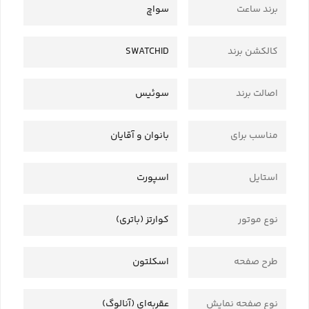
برند ساعت
سواچ
کالکشن برند
SWATCHID
اصالت برند
سوئیس
مناسب برای
بانوان و آقایان
استایل
اسپورت
نوع موتور
کوارتز (باتری)
طرح صفحه
اسکلتون
نوع صفحه نمایش
عقربه‌ای (آنالوگ)