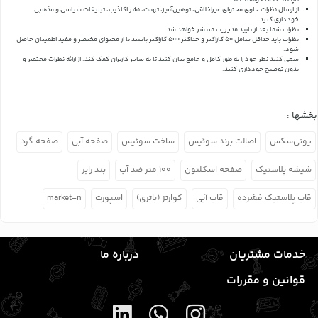
ناپسند حذف خواهند شد.
از ارسال نظرات حاوی محتوای غیراخلاقی، توهین‌آمیز، تهمت، نشر اکاذیب، تبلیغات سیاسی و مذهبی
خودداری کنید.
نظرات شما بعد از تایید مدیریت منتشر خواهد شد.
نظرات باید حداقل شامل 50 کاراکتر و حداکثر 500 کاراکتر باشند تا از محتوای مختصر و مفید اطمینان حاصل
شود.
سعی کنید نظر خود را به طور کامل و جامع بیان کنید تا به سایر کاربران کمک کند.
از ارائه نظرات مختصر و
بدون توضیح خودداری کنید.
بخشها :
یونی‌سکس
اصالت برند سوئیس
ساخت سوئیس
صفحه آبی
صفحه گرد
شیشه پلاستیک
صفحه اسکلتون
۱۰۰ متر ضد آب
بند رابر
قاب پلاستیک فشرده
قاب آبی
کوارتز (باتری)
اسپورت
market-n
خدمات مشتریان
درباره ما
قوانین و مقررات