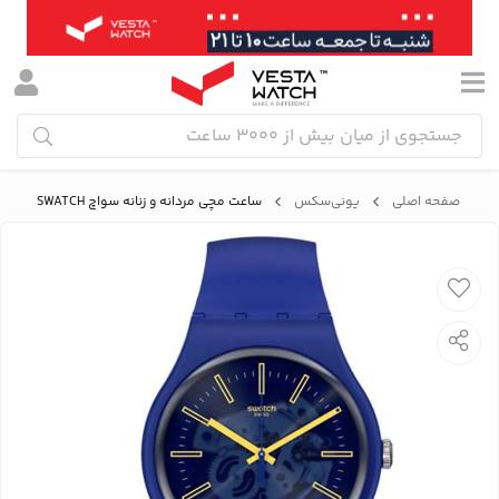
صفحه اصلی
یونی‌سکس
ساعت مچی مردانه و زنانه سواچ SWATCH مدل SO29N101