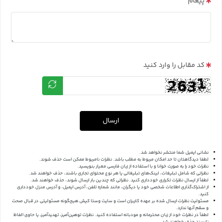
پیغام
کد مقابل را وارد کنید
ارسال
نشانی ایمیل شما منتشر نخواهد شد.
لطفا دیدگاهتان تا حد امکان مربوط به مطلب باشد. نظرات نامربوط ممکن است حذف شوند.
نظرات خود را به صورت خوانا و با استفاده از زبان فارسی معیار بنویسید.
نظراتی که شامل تبلیغات، لینک‌های تبلیغاتی یا هر نوع محتوای تجاری باشند، حذف خواهند شد.
لطفاً از ارسال نظرات تکراری خودداری کنید. نظراتی که چندین بار ارسال شوند، حذف خواهند شد.
از اشتراک‌گذاری اطلاعات شخصی خود یا دیگران، مانند شماره تلفن، آدرس ایمیل، و آدرس منزل خودداری
کنید.
مسئولیت نظرات ارسال شده بر عهده کاربران است و سایت وستا کیش هیچگونه مسئولیتی در قبال صحت
و سقم آنها ندارد.
لطفاً در نظرات خود از زبان محترمانه و مودبانه استفاده کنید. نظرات توهین‌آمیز، تهدیدآمیز، یا حاوی الفاظ