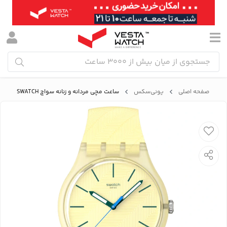
صفحه اصلی
یونی‌سکس
ساعت مچی مردانه و زنانه سواچ SWATCH مدل SO29J102