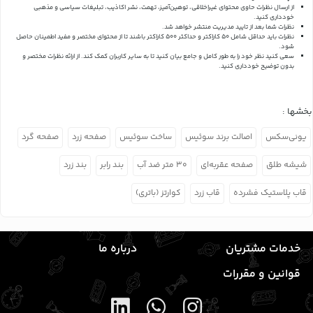
از ارسال نظرات حاوی محتوای غیراخلاقی، توهین‌آمیز، تهمت، نشر اکاذیب، تبلیغات سیاسی و مذهبی
خودداری کنید.
نظرات شما بعد از تایید مدیریت منتشر خواهد شد.
نظرات باید حداقل شامل 50 کاراکتر و حداکثر 500 کاراکتر باشند تا از محتوای مختصر و مفید اطمینان حاصل
شود.
سعی کنید نظر خود را به طور کامل و جامع بیان کنید تا به سایر کاربران کمک کند.
از ارائه نظرات مختصر و
بدون توضیح خودداری کنید.
بخشها :
یونی‌سکس
اصالت برند سوئیس
ساخت سوئیس
صفحه زرد
صفحه گرد
شیشه طلق
صفحه عقربه‌ای
۳۰ متر ضد آب
بند رابر
بند زرد
قاب پلاستیک فشرده
قاب زرد
کوارتز (باتری)
خدمات مشتریان
درباره ما
قوانین و مقررات