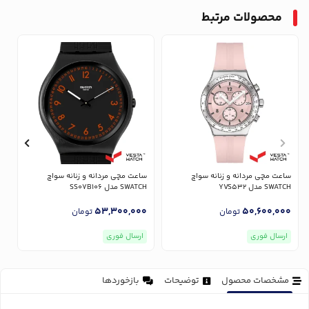
محصولات مرتبط
ساعت مچی مردانه و زنانه سواچ
ساعت مچی مردانه و زنانه سواچ
س
SWATCH مدل YVS532
SWATCH مدل SS07B106
CH
0
53,300,000
50,600,000
تومان
تومان
ارسال فوری
ارسال فوری
مشخصات محصول
توضیحات
بازخوردها