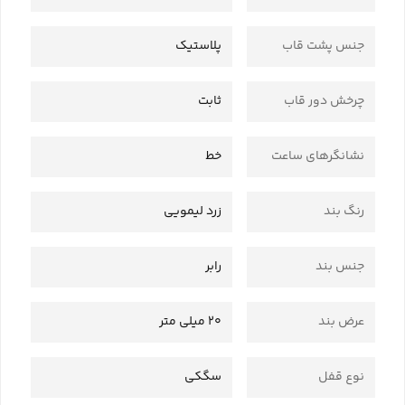
جنس پشت قاب
پلاستیک
چرخش دور قاب
ثابت
نشانگرهای ساعت
خط
رنگ بند
زرد لیمویی
جنس بند
رابر
عرض بند
20 میلی متر
نوع قفل
سگکی