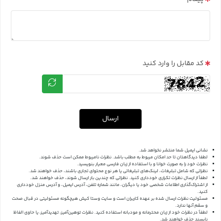
کد مقابل را وارد کنید
ارسال
نشانی ایمیل شما منتشر نخواهد شد.
لطفا دیدگاهتان تا حد امکان مربوط به مطلب باشد. نظرات نامربوط ممکن است حذف شوند.
نظرات خود را به صورت خوانا و با استفاده از زبان فارسی معیار بنویسید.
نظراتی که شامل تبلیغات، لینک‌های تبلیغاتی یا هر نوع محتوای تجاری باشند، حذف خواهند شد.
لطفاً از ارسال نظرات تکراری خودداری کنید. نظراتی که چندین بار ارسال شوند، حذف خواهند شد.
از اشتراک‌گذاری اطلاعات شخصی خود یا دیگران، مانند شماره تلفن، آدرس ایمیل، و آدرس منزل خودداری
کنید.
مسئولیت نظرات ارسال شده بر عهده کاربران است و سایت وستا کیش هیچگونه مسئولیتی در قبال صحت
و سقم آنها ندارد.
لطفاً در نظرات خود از زبان محترمانه و مودبانه استفاده کنید. نظرات توهین‌آمیز، تهدیدآمیز، یا حاوی الفاظ
ناپسند حذف خواهند شد.