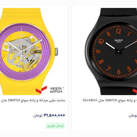
چ SWATCH مدل SS07B106
ساعت مچی مردانه و زنانه سواچ SWATCH مدل SO29J100
31,500,000
ومان
تومان
ارسال فوری