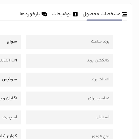
مشخصات محصول
توضیحات
بازخوردها
برند ساعت
سواچ
کالکشن برند
LLECTION
اصالت برند
سوئیس
مناسب برای
آقایان و ب
استایل
اسپورت
نوع موتور
کوارتز (بات