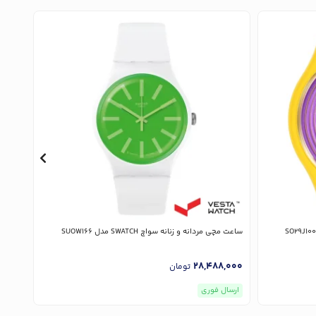
ساعت مچی مردانه و زنانه سواچ SWATCH مدل SUOW166
ساعت مچی زن
,000
28,488,000
تومان
ارسال فوری
ارسا