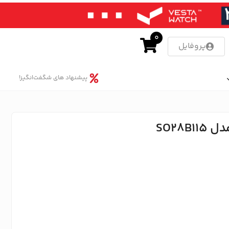
0
پروفایل
پیشنهاد های شگفت‌انگیز!