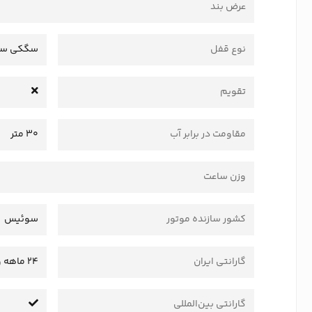
عرض بند
نوع قفل
سگکی سا
تقویم
مقاومت در برابر آب
30 متر
وزن ساعت
کشور سازنده موتور
سوئیس
گارانتی ایران
24 ماهه وستا سرویس
گارانتی بین‌المللی