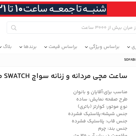
ی
براساس ویژگی
براساس قیمت
برندها
بلاگ
ساعت مچی مردانه و زنانه سواچ SWATCH مدل SO28B115
مناسب برای:آقایان و بانوان
طرح صفحه نمایش: ساده
نوع موتور: کوارتز (باتری)
جنس شیشه:پلاستیک فشرده
جنس قاب: پلاستیک فشرده
جنس بند: چرم
مقاومت در برابر آب: ۳۰ متر