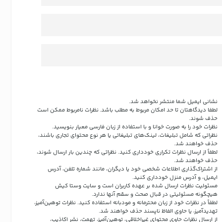
نشانی ایمیل شما منتشر نخواهد شد.
لطفا دیدگاهتان تا حد امکان مربوط به مطلب باشد. نظرات نامربوط ممکن است
حذف شوند.
نظرات خود را به صورت خوانا و با استفاده از زبان فارسی معیار بنویسید.
نظراتی که شامل تبلیغات، لینک‌های تبلیغاتی یا هر نوع محتوای تجاری باشند،
حذف خواهند شد.
لطفاً از ارسال نظرات تکراری خودداری کنید. نظراتی که چندین بار ارسال شوند،
حذف خواهند شد.
از اشتراک‌گذاری اطلاعات شخصی خود یا دیگران، مانند شماره تلفن، آدرس
ایمیل، و آدرس منزل خودداری کنید.
مسئولیت نظرات ارسال شده بر عهده کاربران است و سایت وستا کیش
هیچگونه مسئولیتی در قبال صحت و سقم آنها ندارد.
لطفاً در نظرات خود از زبان محترمانه و مودبانه استفاده کنید. نظرات توهین‌آمیز،
تهدیدآمیز، یا حاوی الفاظ ناپسند حذف خواهند شد.
از ارسال نظرات حاوی محتوای غیراخلاقی، توهین‌آمیز، تهمت، نشر اکاذیب،