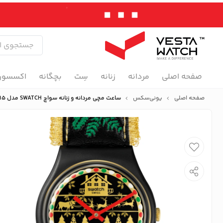
صفحه اصلی
مردانه
زنانه
سِت
بچگانه
اکسسور
صفحه اصلی
یونی‌سکس
ساعت مچی مردانه و زنانه سواچ SWATCH مدل SO28B115