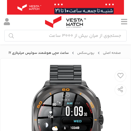
صفحه اصلی
یونی‌سکس
ساعت مچی هوشمند سوئیس میلیتاری SWISS MILITARY مدل SM-WCH-DOM7-GUNF-BLKSTL