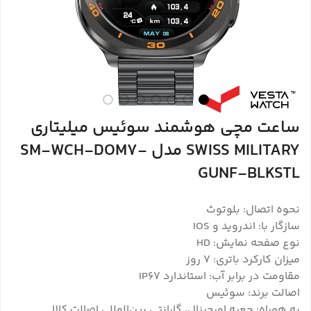
ساعت مچی هوشمند سوئیس میلیتاری
SWISS MILITARY مدل SM-WCH-DOM7-
GUNF-BLKSTL
نحوه اتصال: بلوتوث
سازگار با: اندروید و IOS
نوع صفحه نمایش: HD
میزان کارکرد باتری: 7 روز
مقاومت در برابر آب: استاندارد IP67
اصالت برند: سوئیس
به همراه: جعبه اورجینال، گارانتی بین‌المللی اصالت کالا