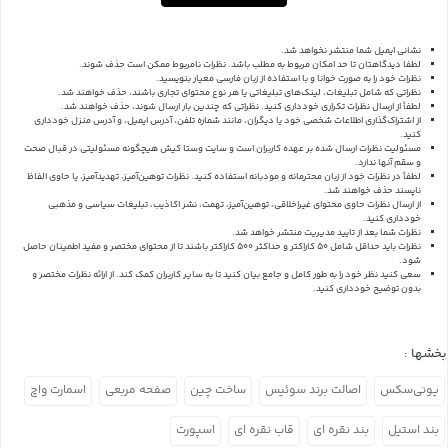
نشانی ایمیل شما منتشر نخواهد شد.
لطفا دیدگاهتان تا حد امکان مربوط به مطلب باشد. نظرات نامربوط ممکن است حذف شوند.
نظرات خود را به صورت خوانا و با استفاده از زبان فارسی معیار بنویسید.
نظراتی که شامل تبلیغات، لینک‌های تبلیغاتی یا هر نوع محتوای تجاری باشند، حذف خواهند شد.
لطفاً از ارسال نظرات تکراری خودداری کنید. نظراتی که چندین بار ارسال شوند، حذف خواهند شد.
از اشتراک‌گذاری اطلاعات شخصی خود یا دیگران، مانند شماره تلفن، آدرس ایمیل، و آدرس منزل خودداری
کنید.
مسئولیت نظرات ارسال شده بر عهده کاربران است و سایت وستا کیش هیچگونه مسئولیتی در قبال صحت
و سقم آنها ندارد.
لطفاً در نظرات خود از زبان محترمانه و مودبانه استفاده کنید. نظرات توهین‌آمیز، تهدیدآمیز، یا حاوی الفاظ
ناپسند حذف خواهند شد.
از ارسال نظرات حاوی محتوای غیراخلاقی، توهین‌آمیز، تهمت، نشر اکاذیب، تبلیغات سیاسی و مذهبی
خودداری کنید.
نظرات شما بعد از تایید مدیریت منتشر خواهد شد.
نظرات باید حداقل شامل 50 کاراکتر و حداکثر 500 کاراکتر باشند تا از محتوای مختصر و مفید اطمینان حاصل
شود.
سعی کنید نظر خود را به طور کامل و جامع بیان کنید تا به سایر کاربران کمک کند.
از ارائه نظرات مختصر و
بدون توضیح خودداری کنید.
بخشها :
یونی‌سکس
اصالت برند سوئیس
ساخت چین
صفحه مربعی
اسمارت واچ
بند استیل
بند نقره ای
قاب نقره ای
اسپورت