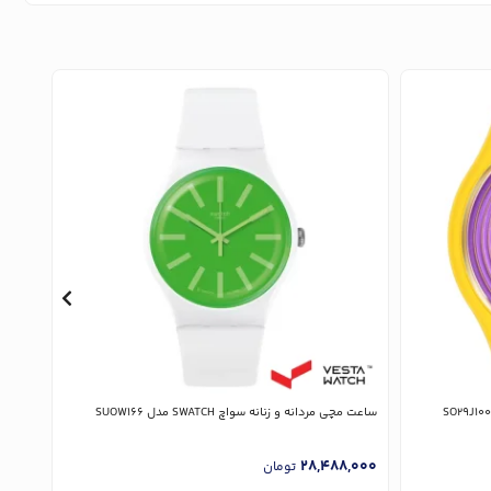
ساعت مچی مردانه و زنانه سواچ SWATCH مدل SUOW166
ساعت مچی زن
,000
28,488,000
تومان