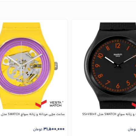
چ SWATCH مدل SS07B106
ساعت مچی مردانه و زنانه سواچ SWATCH مدل SO29J100
31,500,000
ومان
تومان