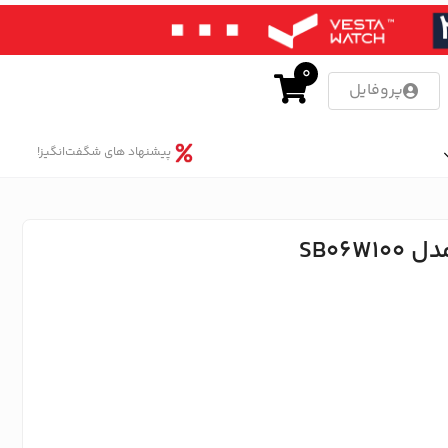
0
پروفایل
پیشنهاد های شگفت‌انگیز!