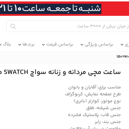
ی
براساس ویژگی
براساس قیمت
برندها
بلاگ
ساعت مچی مردانه و زنانه سواچ SWATCH مدل SB06W100
مناسب برای: آقایان و بانوان
طرح صفحه نمایش: کرنوگراف
نوع موتور: کوارتز (باتری)
جنس شیشه: طلق
جنس قاب: پلاستیک فشرده
جنس بند: رابر
مقاومت در برابر آب: 30 متر