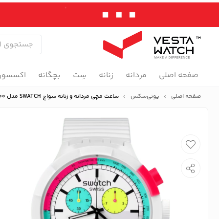
صفحه اصلی
مردانه
زنانه
سِت
بچگانه
اکسسور
صفحه اصلی
یونی‌سکس
ساعت مچی مردانه و زنانه سواچ SWATCH مدل SB06W100