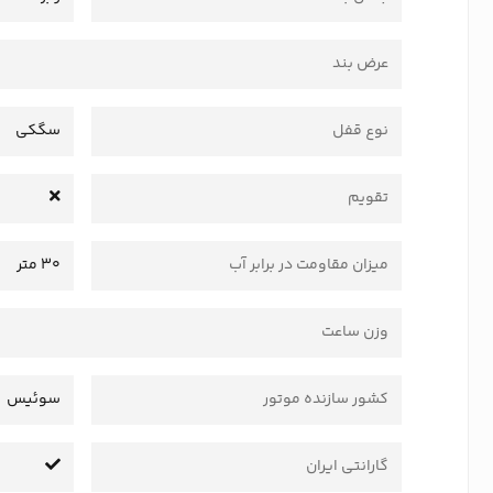
عرض بند
نوع قفل
سگکی
تقویم
میزان مقاومت در برابر آب
30 متر
وزن ساعت
کشور سازنده موتور
سوئیس
گارانتی ایران