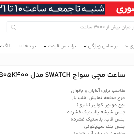
ی
براساس ویژگی
براساس قیمت
برندها
بلاگ
ساعت مچی سواچ SWATCH مدل SB05K400
مناسب برای: آقایان و بانوان
طرح صفحه نمایش: قلب باز
نوع موتور: کوارتز (باتری)
جنس شیشه:پلاستیک فشرده
جنس قاب: پلاستیک فشرده
جنس بند: سیلیکونی
مقاومت در برابر آب: ۳۰ متر