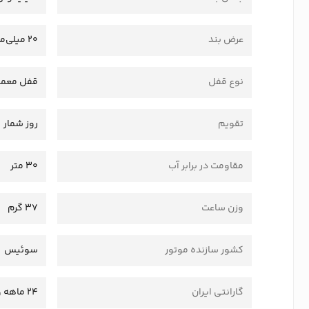
عرض بند
20 میلی‌متر
نوع قفل
قفل معمو
تقویم
روز شمار
مقاومت در برابر آب
30 متر
وزن ساعت
37 گرم
کشور سازنده موتور
سوئیس
گارانتی ایران
24 ماهه وستا سرویس