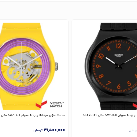
چ SWATCH مدل SS07B106
ساعت مچی مردانه و زنانه سواچ SWATCH مدل SO29J100
31,500,000
ومان
تومان