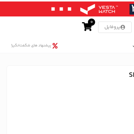
0
پروفایل
پیشنهاد های شگفت‌انگیز!