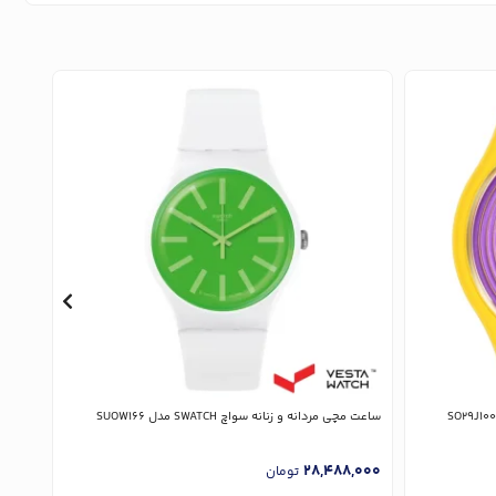
ساعت مچی مردانه و زنانه سواچ SWATCH مدل SUOW166
ساعت مچی زن
,000
28,488,000
تومان