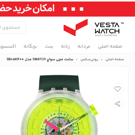
صفحه اصلی
مردانه
زنانه
سِت
بچگانه
اکسسور
صفحه اصلی
یونی‌سکس
ساعت مچی سواچ SWATCH مدل SB05K400