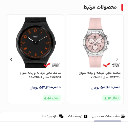
محصولات مرتبط
ساعت مچی مردانه و زنانه سواچ
ساعت مچی مردانه و زنانه سواچ
س
SWATCH مدل YVS532
SWATCH مدل SS07B106
CH
0
53,300,000
50,600,000
تومان
تومان
ارسال فوری
ارسال فوری
مشخصات محصول
توضیحات
بازخوردها