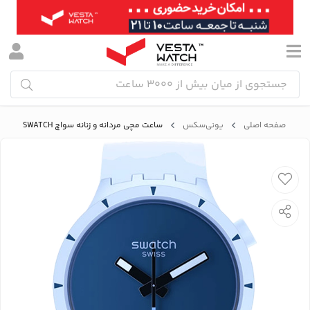
صفحه اصلی
یونی‌سکس
ساعت مچی مردانه و زنانه سواچ SWATCH مدل SB03N102