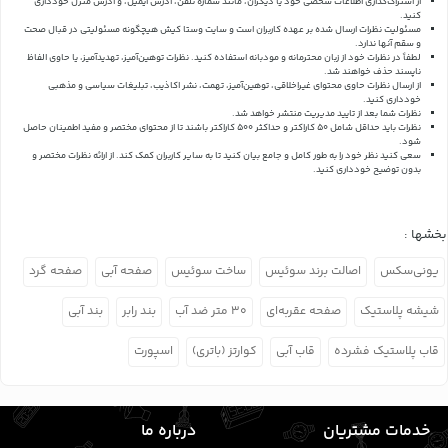
از اشتراک‌گذاری اطلاعات شخصی خود یا دیگران، مانند شماره تلفن، آدرس ایمیل، و آدرس منزل خودداری
کنید.
مسئولیت نظرات ارسال شده بر عهده کاربران است و سایت وستا کیش هیچگونه مسئولیتی در قبال صحت
و سقم آنها ندارد.
لطفاً در نظرات خود از زبان محترمانه و مودبانه استفاده کنید. نظرات توهین‌آمیز، تهدیدآمیز، یا حاوی الفاظ
ناپسند حذف خواهند شد.
از ارسال نظرات حاوی محتوای غیراخلاقی، توهین‌آمیز، تهمت، نشر اکاذیب، تبلیغات سیاسی و مذهبی
خودداری کنید.
نظرات شما بعد از تایید مدیریت منتشر خواهد شد.
نظرات باید حداقل شامل 50 کاراکتر و حداکثر 500 کاراکتر باشند تا از محتوای مختصر و مفید اطمینان حاصل
شود.
سعی کنید نظر خود را به طور کامل و جامع بیان کنید تا به سایر کاربران کمک کند.
از ارائه نظرات مختصر و
بدون توضیح خودداری کنید.
بخشها :
یونی‌سکس
اصالت برند سوئیس
ساخت سوئیس
صفحه آبی
صفحه گرد
شیشه پلاستیک
صفحه عقربه‌ای
۳۰ متر ضد آب
بند رابر
بند آبی
قاب پلاستیک فشرده
قاب آبی
کوارتز (باتری)
اسپورت
خدمات مشتریان
درباره ما