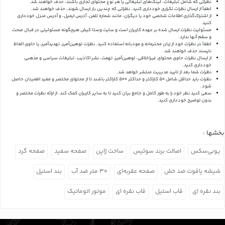
نظراتی که شامل تبلیغات، لینک‌های تبلیغاتی یا هر نوع محتوای تجاری باشند، حذف خواهند شد.
لطفاً از ارسال نظرات تکراری خودداری کنید. نظراتی که چندین بار ارسال شوند، حذف خواهند شد.
از اشتراک‌گذاری اطلاعات شخصی خود یا دیگران، مانند شماره تلفن، آدرس ایمیل، و آدرس منزل خودداری
کنید.
مسئولیت نظرات ارسال شده بر عهده کاربران است و سایت وستا کیش هیچگونه مسئولیتی در قبال صحت
و سقم آنها ندارد.
لطفاً در نظرات خود از زبان محترمانه و مودبانه استفاده کنید. نظرات توهین‌آمیز، تهدیدآمیز، یا حاوی الفاظ
ناپسند حذف خواهند شد.
از ارسال نظرات حاوی محتوای غیراخلاقی، توهین‌آمیز، تهمت، نشر اکاذیب، تبلیغات سیاسی و مذهبی
خودداری کنید.
نظرات شما بعد از تایید مدیریت منتشر خواهد شد.
نظرات باید حداقل شامل 50 کاراکتر و حداکثر 500 کاراکتر باشند تا از محتوای مختصر و مفید اطمینان حاصل
شود.
سعی کنید نظر خود را به طور کامل و جامع بیان کنید تا به سایر کاربران کمک کند.
از ارائه نظرات مختصر و
بدون توضیح خودداری کنید.
بخشها :
یونی‌سکس
اصالت برند سوئیس
ساخت ژاپن
صفحه سفید
صفحه گرد
شیشه یاقوت ضد خش
صفحه عقربه‌ای
۳۰ متر ضد آب
بند استیل
بند نقره ای
قاب استیل
قاب نقره ای
موتور اتوماتیک