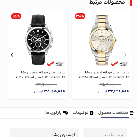
محصولات مرتبط
15%
30%
ساعت مچی مردانه لوسین روشا
ساعت مچی مردانه لوسین روشا
س
LUCIEN ROCHAT مدل R0453114001
LUCIEN ROCHAT مدل R0471617001
AT
44,900,000
45,900,000
0
38,165,000
32,130,000
تومان
تومان
مشخصات محصول
توضیحات
بازخوردها
برند ساعت
لوسین روشا