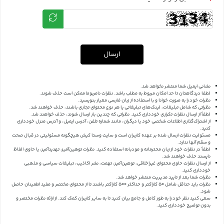
ارسال
نشانی ایمیل شما منتشر نخواهد شد.
لطفا دیدگاهتان تا حد امکان مربوط به مطلب باشد. نظرات نامربوط ممکن است حذف شوند.
نظرات خود را به صورت خوانا و با استفاده از زبان فارسی معیار بنویسید.
نظراتی که شامل تبلیغات، لینک‌های تبلیغاتی یا هر نوع محتوای تجاری باشند، حذف خواهند شد.
لطفاً از ارسال نظرات تکراری خودداری کنید. نظراتی که چندین بار ارسال شوند، حذف خواهند شد.
از اشتراک‌گذاری اطلاعات شخصی خود یا دیگران، مانند شماره تلفن، آدرس ایمیل، و آدرس منزل خودداری
کنید.
مسئولیت نظرات ارسال شده بر عهده کاربران است و سایت وستا کیش هیچگونه مسئولیتی در قبال صحت
و سقم آنها ندارد.
لطفاً در نظرات خود از زبان محترمانه و مودبانه استفاده کنید. نظرات توهین‌آمیز، تهدیدآمیز، یا حاوی الفاظ
ناپسند حذف خواهند شد.
از ارسال نظرات حاوی محتوای غیراخلاقی، توهین‌آمیز، تهمت، نشر اکاذیب، تبلیغات سیاسی و مذهبی
خودداری کنید.
نظرات شما بعد از تایید مدیریت منتشر خواهد شد.
نظرات باید حداقل شامل 50 کاراکتر و حداکثر 500 کاراکتر باشند تا از محتوای مختصر و مفید اطمینان حاصل
شود.
سعی کنید نظر خود را به طور کامل و جامع بیان کنید تا به سایر کاربران کمک کند.
از ارائه نظرات مختصر و
بدون توضیح خودداری کنید.