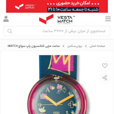
صفحه اصلی
یونی‌سکس
ساعت مچی کلکسیون پاپ سواچ SWATCH مدل PWK165