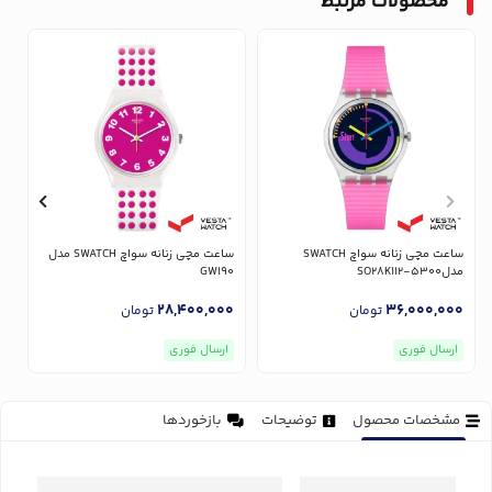
محصولات مرتبط
ساعت مچی زنانه سواچ SWATCH
ساعت مچی زنانه سواچ SWATCH مدل
مدلSO28K112-5300
GW190
K
0
28,400,000
36,000,000
تومان
تومان
ارسال فوری
ارسال فوری
مشخصات محصول
توضیحات
بازخوردها