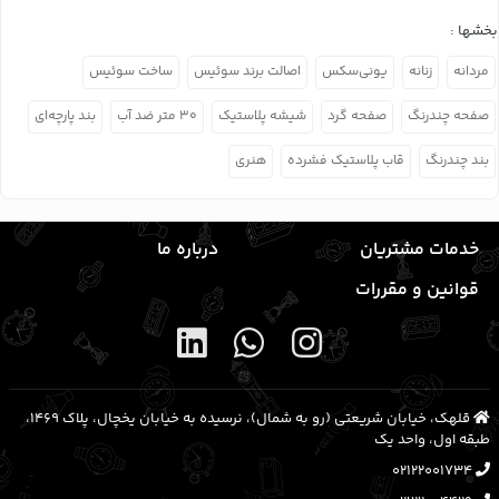
بخشها :
مردانه
زنانه
یونی‌سکس
اصالت برند سوئیس
ساخت سوئیس
صفحه چندرنگ
صفحه گرد
شیشه پلاستیک
۳۰ متر ضد آب
بند پارچه‌ای
بند چندرنگ
قاب پلاستیک فشرده
هنری
خدمات مشتریان
درباره ما
قوانین و مقررات
قلهک، خیابان شریعتی (رو به شمال)، نرسیده به خیابان یخچال، پلاک ۱۴۶۹،
طبقه اول، واحد یک
02122001734