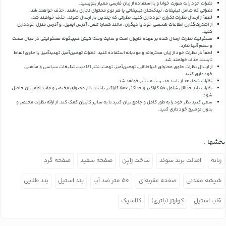
نظرات خود را به صورت خوانا و با استفاده از زبان فارسی معیار بنویسید.
نظراتی که شامل تبلیغات، لینک‌های تبلیغاتی یا هر نوع محتوای تجاری باشند، حذف خواهند شد.
لطفاً از ارسال نظرات تکراری خودداری کنید. نظراتی که چندین بار ارسال شوند، حذف خواهند شد.
از اشتراک‌گذاری اطلاعات شخصی خود یا دیگران، مانند شماره تلفن، آدرس ایمیل، و آدرس منزل خودداری
کنید.
مسئولیت نظرات ارسال شده بر عهده کاربران است و سایت وستا کیش هیچگونه مسئولیتی در قبال صحت
و سقم آنها ندارد.
لطفاً در نظرات خود از زبان محترمانه و مودبانه استفاده کنید. نظرات توهین‌آمیز، تهدیدآمیز، یا حاوی الفاظ
ناپسند حذف خواهند شد.
از ارسال نظرات حاوی محتوای غیراخلاقی، توهین‌آمیز، تهمت، نشر اکاذیب، تبلیغات سیاسی و مذهبی
خودداری کنید.
نظرات شما بعد از تایید مدیریت منتشر خواهد شد.
نظرات باید حداقل شامل 50 کاراکتر و حداکثر 500 کاراکتر باشند تا از محتوای مختصر و مفید اطمینان حاصل
شود.
سعی کنید نظر خود را به طور کامل و جامع بیان کنید تا به سایر کاربران کمک کند.
از ارائه نظرات مختصر و
بدون توضیح خودداری کنید.
بخشها :
زنانه
اصالت برند سوئد
ساخت ژاپن
صفحه سفید
صفحه گرد
شیشه معدنی
صفحه عقربه‌ای
۵۰ متر ضد آب
بند استیل
بند طلایی
قاب استیل
کوارتز (باتری)
کلاسیک