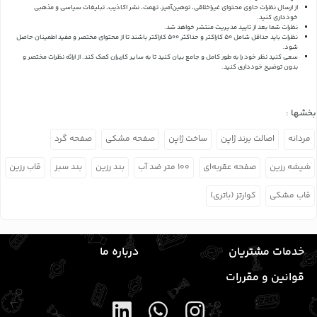
از ارسال نظرات حاوی محتوای غیراخلاقی، توهین‌آمیز، تهمت، نشر اکاذیب، تبلیغات سیاسی و مذهبی
خودداری کنید.
نظرات شما بعد از تایید مدیریت منتشر خواهد شد.
نظرات باید حداقل شامل 50 کاراکتر و حداکثر 500 کاراکتر باشند تا از محتوای مختصر و مفید اطمینان حاصل
شود.
سعی کنید نظر خود را به طور کامل و جامع بیان کنید تا به سایر کاربران کمک کند.
از ارائه نظرات مختصر و
بدون توضیح خودداری کنید.
بخشها :
مردانه
اصالت برند ژاپن
ساخت ژاپن
صفحه مشکی
صفحه گرد
شیشه رزین
صفحه عقربه‌ای
۱۰۰ متر ضد آب
بند رزین
بند سبز
قاب رزین
قاب مشکی
کوارتز (باتری)
خدمات مشتریان
درباره ما
قوانین و مقررات