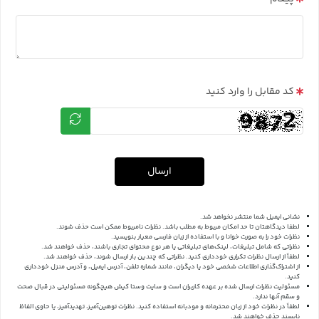
کد مقابل را وارد کنید
ارسال
نشانی ایمیل شما منتشر نخواهد شد.
لطفا دیدگاهتان تا حد امکان مربوط به مطلب باشد. نظرات نامربوط ممکن است حذف شوند.
نظرات خود را به صورت خوانا و با استفاده از زبان فارسی معیار بنویسید.
نظراتی که شامل تبلیغات، لینک‌های تبلیغاتی یا هر نوع محتوای تجاری باشند، حذف خواهند شد.
لطفاً از ارسال نظرات تکراری خودداری کنید. نظراتی که چندین بار ارسال شوند، حذف خواهند شد.
از اشتراک‌گذاری اطلاعات شخصی خود یا دیگران، مانند شماره تلفن، آدرس ایمیل، و آدرس منزل خودداری
کنید.
مسئولیت نظرات ارسال شده بر عهده کاربران است و سایت وستا کیش هیچگونه مسئولیتی در قبال صحت
و سقم آنها ندارد.
لطفاً در نظرات خود از زبان محترمانه و مودبانه استفاده کنید. نظرات توهین‌آمیز، تهدیدآمیز، یا حاوی الفاظ
ناپسند حذف خواهند شد.