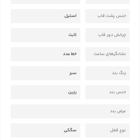
جنس پشت قاب
استیل
چرخش دور قاب
ثابت
نشانگرهای ساعت
خط عدد
رنگ بند
سبز
جنس بند
رزین
عرض بند
نوع قفل
سگکی