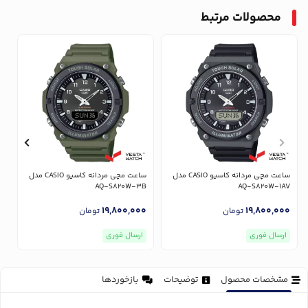
محصولات مرتبط
ساعت مچی مردانه کاسیو CASIO مدل
ساعت مچی مردانه کاسیو CASIO مدل
V
AQ-S820W-3B
AQ-S820W-1AV
0
19,800,000
19,800,000
تومان
تومان
ارسال فوری
ارسال فوری
مشخصات محصول
توضیحات
بازخوردها