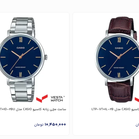
LTP-VT01L-2
ساعت مچی زنانه کاسیو CASIO مدل LTP-VT01D-2BU
10,450,000
ن
تومان