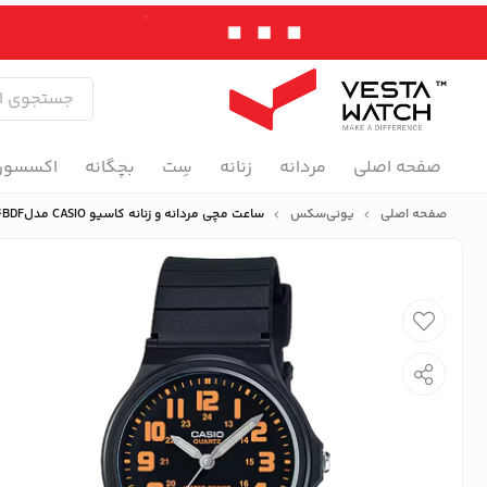
صفحه اصلی
مردانه
زنانه
سِت
بچگانه
اکسسور
صفحه اصلی
یونی‌سکس
ساعت مچی مردانه و زنانه کاسیو CASIO مدلMQ-71-4BDF