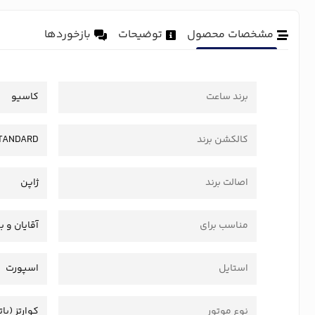
مشخصات محصول
توضیحات
بازخوردها
برند ساعت
کاسیو
کالکشن برند
TANDARD
اصالت برند
ژاپن
مناسب برای
آقایان و ب
استایل
اسپورت
نوع موتور
کوارتز (بات