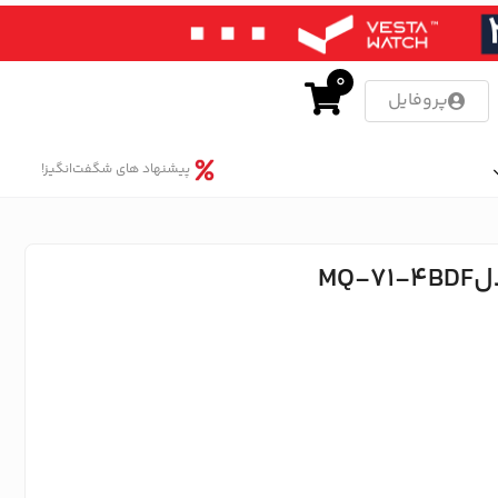
0
پروفایل
پیشنهاد های شگفت‌انگیز!