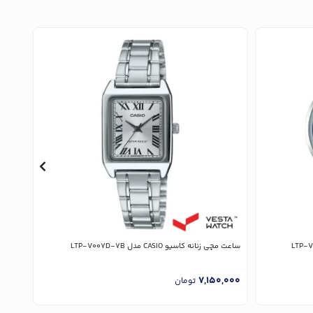
ساعت مچی زنانه کاسیو CASIO مدل LTP-V007D-7B
ساعت مچی زن
,000
7,150,000
تومان