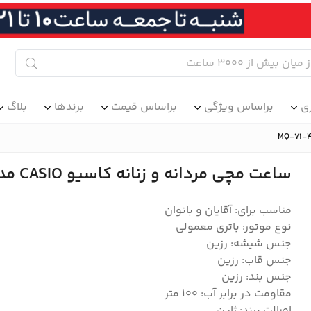
ی
براساس ویژگی
براساس قیمت
برندها
بلاگ
ساعت مچی مردانه و زنانه کاسیو CASIO مدلMQ-71-4BDF
مناسب برای: آقایان و بانوان
نوع موتور: باتری معمولی
جنس شیشه: رزین
جنس قاب: رزین
جنس بند: رزین
مقاومت در برابر آب: 100 متر
اصالت برند: ژاپن