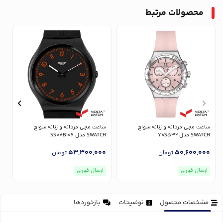
محصولات مرتبط
ساعت مچی مردانه و زنانه سواچ
ساعت مچی مردانه و زنانه سواچ
س
SWATCH مدل YVS532
SWATCH مدل SS07B106
CH
0
53,300,000
50,600,000
تومان
تومان
ارسال فوری
ارسال فوری
مشخصات محصول
توضیحات
بازخوردها