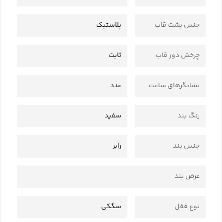
جنس پشت قاب
پلاستیک
چرخش دور قاب
ثابت
نشانگرهای ساعت
عدد
رنگ بند
سفید
جنس بند
رابر
عرض بند
نوع قفل
سگکی