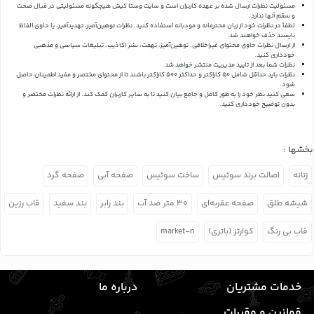
مسئولیت نظرات ارسال شده بر عهده کاربران است و سایت وستا کیش هیچگونه مسئولیتی در قبال صحت
و سقم آنها ندارد.
لطفاً در نظرات خود از زبان محترمانه و مودبانه استفاده کنید. نظرات توهین‌آمیز، تهدیدآمیز، یا حاوی الفاظ
ناپسند حذف خواهند شد.
از ارسال نظرات حاوی محتوای غیراخلاقی، توهین‌آمیز، تهمت، نشر اکاذیب، تبلیغات سیاسی و مذهبی
خودداری کنید.
نظرات شما بعد از تایید مدیریت منتشر خواهد شد.
نظرات باید حداقل شامل 50 کاراکتر و حداکثر 500 کاراکتر باشند تا از محتوای مختصر و مفید اطمینان حاصل
شود.
سعی کنید نظر خود را به طور کامل و جامع بیان کنید تا به سایر کاربران کمک کند.
از ارائه نظرات مختصر و
بدون توضیح خودداری کنید.
بخشها :
زنانه
اصالت برند سوئیس
ساخت سوئیس
صفحه آبی
صفحه گرد
شیشه طلق
صفحه عقربه‌ای
۳۰ متر ضد آب
بند رابر
بند سفید
قاب رزین
قاب بی رنگ
کوارتز (باتری)
market-n
خدمات مشتریان
درباره ما
قوانین و مقررات