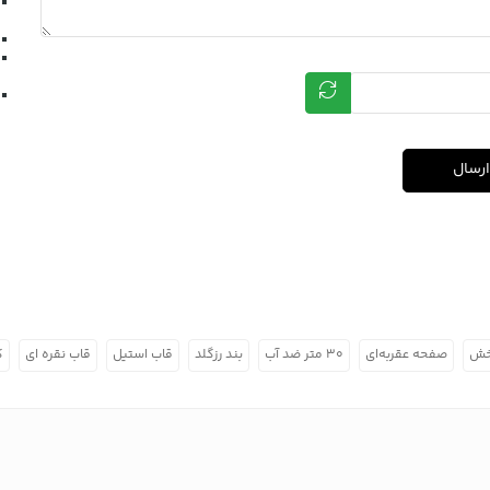
ارسال
خش
صفحه عقربه‌ای
۳۰ متر ضد آب
بند رزگلد
قاب استیل
قاب نقره ای
ک