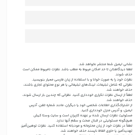
نشانی ایمیل شما منتشر نخواهد شد.
لطفا دیدگاهتان تا حد امکان مربوط به مطلب باشد. نظرات نامربوط ممکن است
حذف شوند.
نظرات خود را به صورت خوانا و با استفاده از زبان فارسی معیار بنویسید.
نظراتی که شامل تبلیغات، لینک‌های تبلیغاتی یا هر نوع محتوای تجاری باشند،
حذف خواهند شد.
لطفاً از ارسال نظرات تکراری خودداری کنید. نظراتی که چندین بار ارسال شوند،
حذف خواهند شد.
از اشتراک‌گذاری اطلاعات شخصی خود یا دیگران، مانند شماره تلفن، آدرس
ایمیل، و آدرس منزل خودداری کنید.
مسئولیت نظرات ارسال شده بر عهده کاربران است و سایت وستا کیش
هیچگونه مسئولیتی در قبال صحت و سقم آنها ندارد.
لطفاً در نظرات خود از زبان محترمانه و مودبانه استفاده کنید. نظرات توهین‌آمیز،
تهدیدآمیز، یا حاوی الفاظ ناپسند حذف خواهند شد.