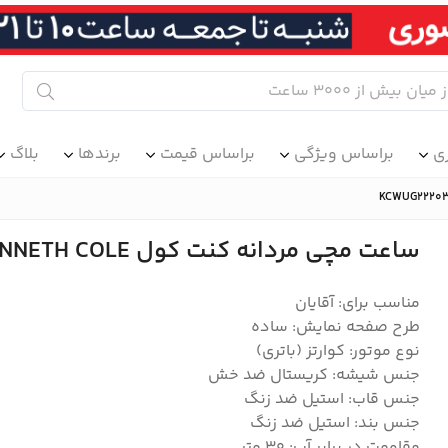
ی
براساس ویژگی
براساس قیمت
برندها
بلاگ
ساعت مچی مردانه کنت کول KENNETH COLE مدل KCWUG2220301
مناسب برای: آقایان
طرح صفحه نمایش: ساده
نوع موتور: کوارتز (باتری)
جنس شیشه: کریستال ضد خش
جنس قاب: استیل ضد زنگ
جنس بند: استیل ضد زنگ
مقاومت در برابر آب: 30 متر