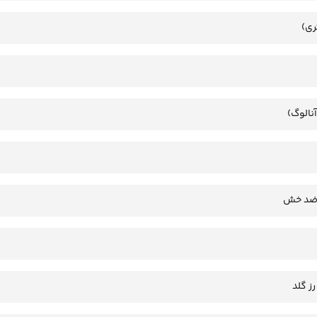
ری)
آنالوگ)
 ضد خش
رز گلد