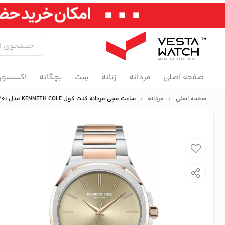
صفحه اصلی
مردانه
زنانه
سِت
بچگانه
اکسسور
صفحه اصلی
مردانه
ساعت مچی مردانه کنت کول KENNETH COLE مدل KCWUG2220301