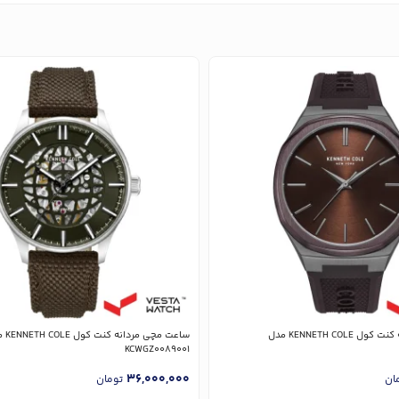
ساعت مچی مردانه کنت کول KENNETH COLE مدل
ساعت مچی مر
KCWGZ0089001
36,000,000
ان
تومان