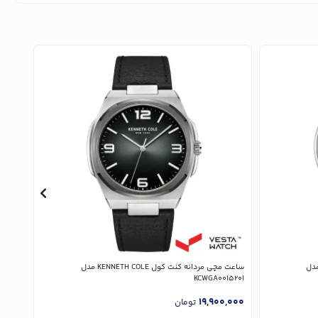
دانه کنت کول KENNETH COLE مدل
ساعت مچی مردانه کنت کول KENNETH COLE مدل
4404
KCWGA0015201
,000
19,900,000
تومان