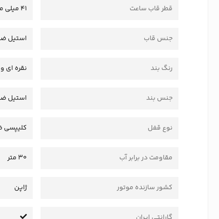
قطر قاب ساعت
41 میلی متر
جنس قاب
استیل ضد
رنگ بند
نقره ای و 
جنس بند
استیل ضد
نوع قفل
کلیپسی ض
مقاومت در برابر آب
30 متر
کشور سازنده موتور
ژاپن
گارانتی ایران