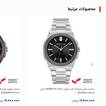
محصولات مرتبط
ساعت مچی مردانه کنت کول KENNETH COLE مدل
KCWGM2233802
KCWGG0015106
19,700,000
19,900,000
تومان
توم