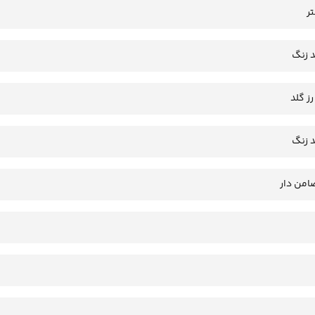
 زنگ
رز گلد
 زنگ
امن دار