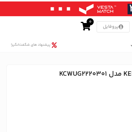
0
پروفایل
پیشنهاد های شگفت‌انگیز!