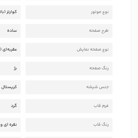
نوع موتور
کوارتز (بات
طرح صفحه
ساده
نوع صفحه نمایش
عقربه‌ای (
رنگ صفحه
بژ
جنس شیشه
کریستال
فرم قاب
گرد
رنگ قاب
نقره ای و 