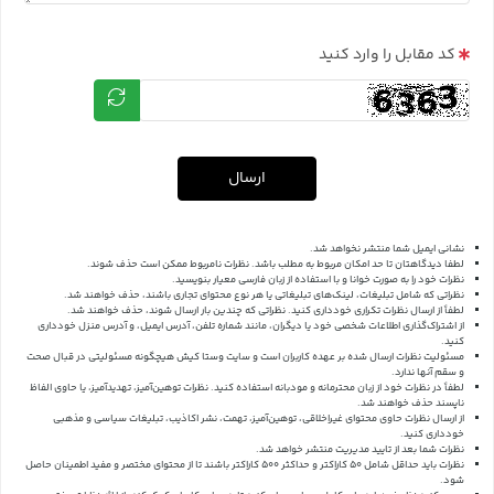
کد مقابل را وارد کنید
ارسال
نشانی ایمیل شما منتشر نخواهد شد.
لطفا دیدگاهتان تا حد امکان مربوط به مطلب باشد. نظرات نامربوط ممکن است حذف شوند.
نظرات خود را به صورت خوانا و با استفاده از زبان فارسی معیار بنویسید.
نظراتی که شامل تبلیغات، لینک‌های تبلیغاتی یا هر نوع محتوای تجاری باشند، حذف خواهند شد.
لطفاً از ارسال نظرات تکراری خودداری کنید. نظراتی که چندین بار ارسال شوند، حذف خواهند شد.
از اشتراک‌گذاری اطلاعات شخصی خود یا دیگران، مانند شماره تلفن، آدرس ایمیل، و آدرس منزل خودداری
کنید.
مسئولیت نظرات ارسال شده بر عهده کاربران است و سایت وستا کیش هیچگونه مسئولیتی در قبال صحت
و سقم آنها ندارد.
لطفاً در نظرات خود از زبان محترمانه و مودبانه استفاده کنید. نظرات توهین‌آمیز، تهدیدآمیز، یا حاوی الفاظ
ناپسند حذف خواهند شد.
از ارسال نظرات حاوی محتوای غیراخلاقی، توهین‌آمیز، تهمت، نشر اکاذیب، تبلیغات سیاسی و مذهبی
خودداری کنید.
نظرات شما بعد از تایید مدیریت منتشر خواهد شد.
نظرات باید حداقل شامل 50 کاراکتر و حداکثر 500 کاراکتر باشند تا از محتوای مختصر و مفید اطمینان حاصل
شود.