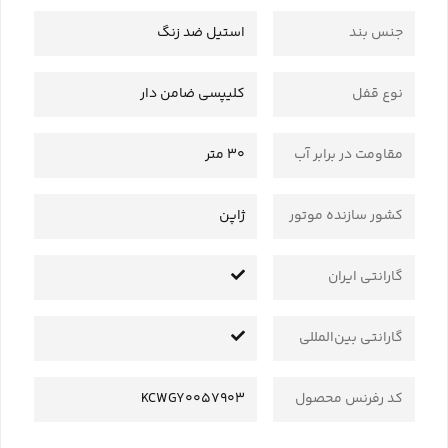
جنس بند
استیل ضد زنگ
نوع قفل
کلیپسی ضامن دار
مقاومت در برابر آب
30 متر
کشور سازنده موتور
ژاپن
گارانتی ایران
گارانتی بین‌المللی
کد رفرنس محصول
KCWGY0057903