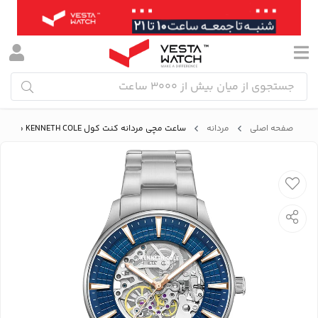
صفحه اصلی
مردانه
ساعت مچی مردانه کنت کول KENNETH COLE مدل KCWGY0057903