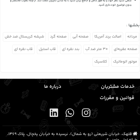
سعی کنید نظر خود را به طور کامل و جامع بیان کنید تا به سایر کاربران کمک کند.
از ارائه نظرات مختصر و
بدون توضیح خودداری کنید.
بخشها :
مردانه
اصالت برند آمریکا
صفحه آبی
صفحه گرد
شیشه کریستال ضد خش
صفحه عقربه‌ای
۳۰ متر ضد آب
بند نقره ای
قاب استیل
قاب نقره ای
موتور اتوماتیک
کلاسیک
خدمات مشتریان
درباره ما
قوانین و مقررات
قلهک، خیابان شریعتی (رو به شمال)، نرسیده به خیابان یخچال، پلاک ۱۴۶۹،
طبقه اول، واحد یک