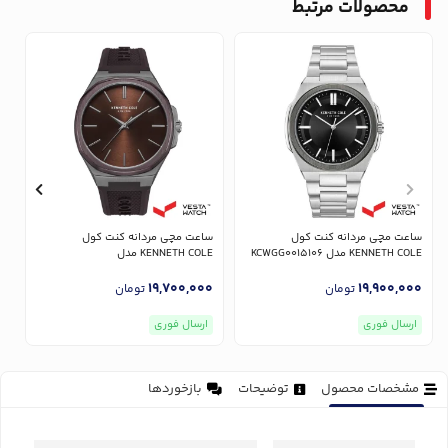
محصولات مرتبط
ساعت مچی مردانه کنت کول
ساعت مچی مردانه کنت کول
س
KENNETH COLE مدل KCWGG0015106
KENNETH COLE مدل
LE
KCWGM2233802
0
19,700,000
19,900,000
تومان
تومان
ارسال فوری
ارسال فوری
مشخصات محصول
توضیحات
بازخوردها