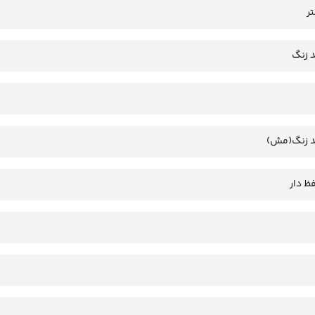
 زنگ
 زنگ(مش)
ظ دار