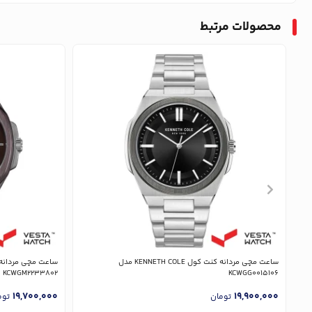
محصولات مرتبط
ساعت مچی مردانه کنت کول KENNETH COLE مدل
KCWGM2233802
KCWGG0015106
19,700,000
19,900,000
تومان
توم