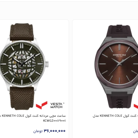
ساعت مچی مردانه کنت کول KENNETH COLE مدل
ساعت مچی مر
KCWGZ0089001
36,000,000
ان
تومان