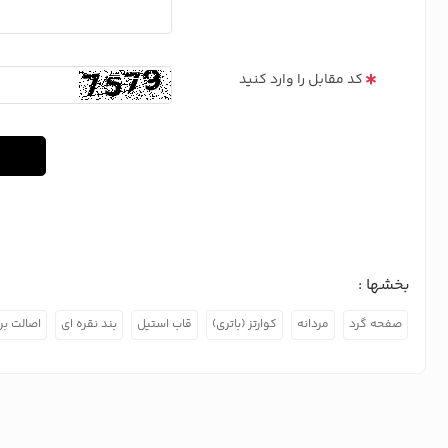
کد مقابل را وارد کنید
بخشها :
صفحه گرد
مردانه
کوارتز (باتری)
قاب استیل
بند نقره ای
اصالت برن