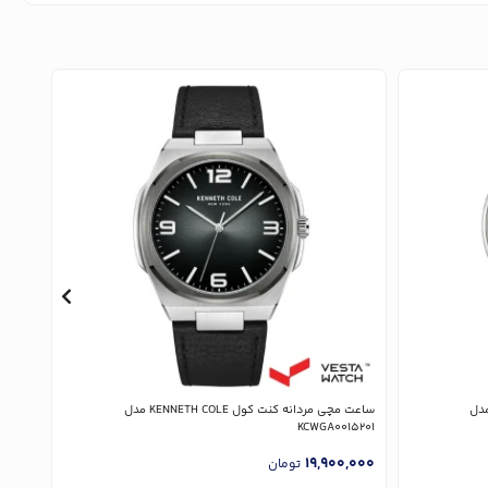
دانه کنت کول KENNETH COLE مدل
ساعت مچی مردانه کنت کول KENNETH COLE مدل
4404
KCWGA0015201
,000
19,900,000
تومان