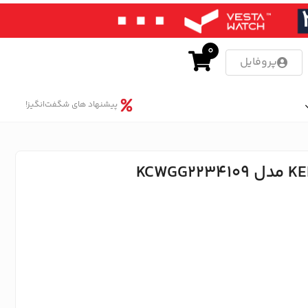
0
پروفایل
پیشنهاد های شگفت‌انگیز!