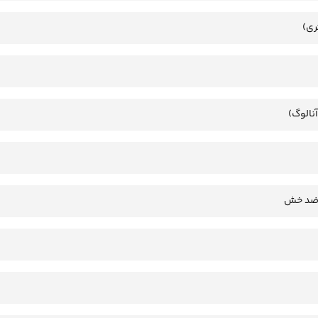
ری)
آنالوگ)
 ضد خش