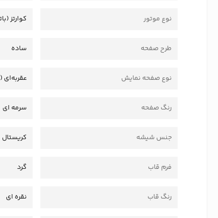
نوع موتور
کوارتز (بات
طرح صفحه
ساده
نوع صفحه نمایش
عقربه‌ای (
رنگ صفحه
سرمه ای
جنس شیشه
کریستال
فرم قاب
گرد
رنگ قاب
نقره ای