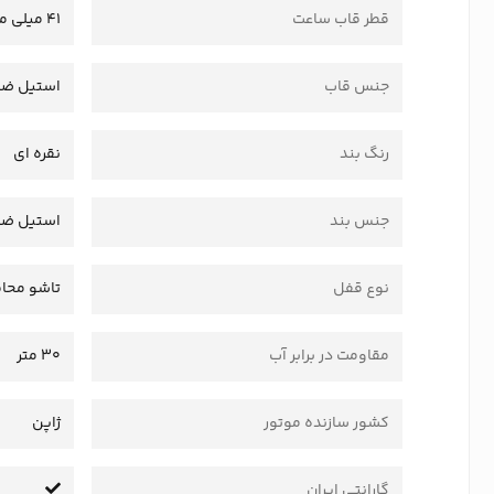
قطر قاب ساعت
41 میلی متر
جنس قاب
استیل ضد
رنگ بند
نقره ای
جنس بند
استیل ضد
نوع قفل
تاشو محاف
مقاومت در برابر آب
30 متر
کشور سازنده موتور
ژاپن
گارانتی ایران