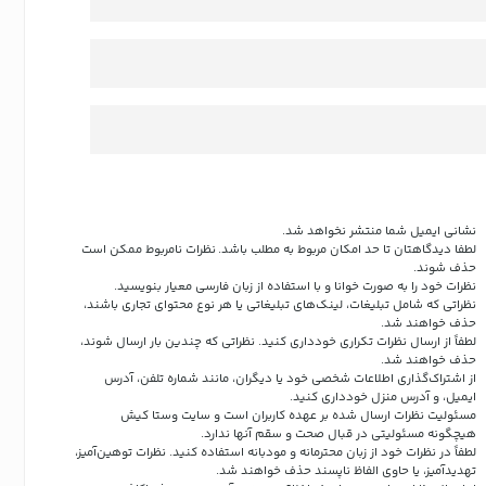
نشانی ایمیل شما منتشر نخواهد شد.
لطفا دیدگاهتان تا حد امکان مربوط به مطلب باشد. نظرات نامربوط ممکن است
حذف شوند.
نظرات خود را به صورت خوانا و با استفاده از زبان فارسی معیار بنویسید.
نظراتی که شامل تبلیغات، لینک‌های تبلیغاتی یا هر نوع محتوای تجاری باشند،
حذف خواهند شد.
لطفاً از ارسال نظرات تکراری خودداری کنید. نظراتی که چندین بار ارسال شوند،
حذف خواهند شد.
از اشتراک‌گذاری اطلاعات شخصی خود یا دیگران، مانند شماره تلفن، آدرس
ایمیل، و آدرس منزل خودداری کنید.
مسئولیت نظرات ارسال شده بر عهده کاربران است و سایت وستا کیش
هیچگونه مسئولیتی در قبال صحت و سقم آنها ندارد.
لطفاً در نظرات خود از زبان محترمانه و مودبانه استفاده کنید. نظرات توهین‌آمیز،
تهدیدآمیز، یا حاوی الفاظ ناپسند حذف خواهند شد.