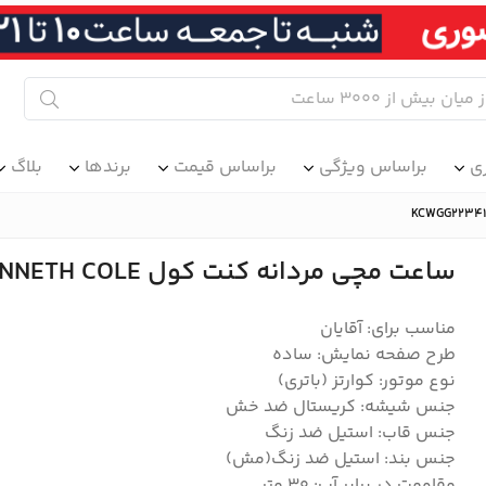
ی
براساس ویژگی
براساس قیمت
برندها
بلاگ
ساعت مچی مردانه کنت کول KENNETH COLE مدل KCWGG2234109
مناسب برای: آقایان
طرح صفحه نمایش: ساده
نوع موتور: کوارتز (باتری)
جنس شیشه: کریستال ضد خش
جنس قاب: استیل ضد زنگ
جنس بند: استیل ضد زنگ(مش)
مقاومت در برابر آب: 30 متر