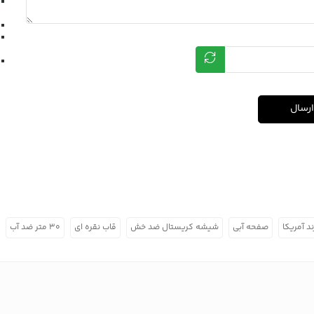
ارسال
د آمریکا
صفحه آبی
شیشه کریستال ضد خش
قاب نقره ای
۳۰ متر ضد آب