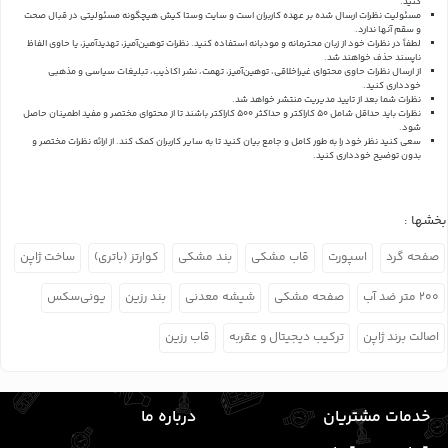
کنید.
مسئولیت نظرات ارسال شده بر عهده کاربران است و سایت وستا کیش هیچگونه مسئولیتی در قبال صحت
و سقم آنها ندارد.
لطفاً در نظرات خود از زبان محترمانه و مودبانه استفاده کنید. نظرات توهین‌آمیز، تهدیدآمیز، یا حاوی الفاظ
ناپسند حذف خواهند شد.
از ارسال نظرات حاوی محتوای غیراخلاقی، توهین‌آمیز، تهمت، نشر اکاذیب، تبلیغات سیاسی و مذهبی
خودداری کنید.
نظرات شما بعد از تایید مدیریت منتشر خواهد شد.
نظرات باید حداقل شامل 50 کاراکتر و حداکثر 500 کاراکتر باشند تا از محتوای مختصر و مفید اطمینان حاصل
شود.
سعی کنید نظر خود را به طور کامل و جامع بیان کنید تا به سایر کاربران کمک کند.
از ارائه نظرات مختصر و
بدون توضیح خودداری کنید.
بخشها :
صفحه گرد
اسپورت
قاب مشکی
بند مشکی
کوارتز (باتری)
ساخت ژاپن
۲۰۰ متر ضد آب
صفحه مشکی
شیشه معدنی
بند رزین
یونی‌سکس
اصالت برند ژاپن
ترکیب دیجیتال و عقربه
قاب رزین
خدمات مشتریان
درباره ما