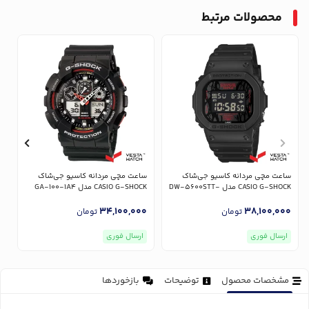
محصولات مرتبط
س
R
ساعت مچی مردانه کاسیو جی‌شاک
ساعت مچی مردانه کاسیو جی‌شاک
0
CASIO G-SHOCK مدل DW-5600STT-
CASIO G-SHOCK مدل GA-100-1A4
1DR
34,100,000
38,100,000
تومان
تومان
ارسال فوری
ارسال فوری
مشخصات محصول
توضیحات
بازخوردها