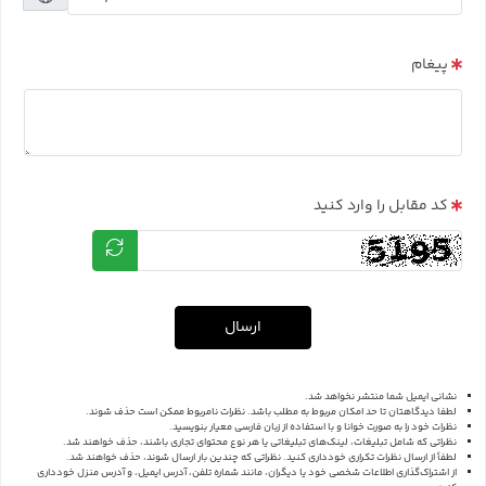
پیغام
کد مقابل را وارد کنید
ارسال
نشانی ایمیل شما منتشر نخواهد شد.
لطفا دیدگاهتان تا حد امکان مربوط به مطلب باشد. نظرات نامربوط ممکن است حذف شوند.
نظرات خود را به صورت خوانا و با استفاده از زبان فارسی معیار بنویسید.
نظراتی که شامل تبلیغات، لینک‌های تبلیغاتی یا هر نوع محتوای تجاری باشند، حذف خواهند شد.
لطفاً از ارسال نظرات تکراری خودداری کنید. نظراتی که چندین بار ارسال شوند، حذف خواهند شد.
از اشتراک‌گذاری اطلاعات شخصی خود یا دیگران، مانند شماره تلفن، آدرس ایمیل، و آدرس منزل خودداری