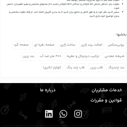
نظرات شما بعد از تایید مدیریت منتشر خواهد شد.
نظرات باید حداقل شامل 50 کاراکتر و حداکثر 500 کاراکتر باشند تا از محتوای مختصر و مفید اطمینان حاصل
شود.
سعی کنید نظر خود را به طور کامل و جامع بیان کنید تا به سایر کاربران کمک کند.
از ارائه نظرات مختصر و
بدون توضیح خودداری کنید.
بخشها :
یونی‌سکس
اصالت برند ژاپن
ساخت ژاپن
صفحه نقره ای
صفحه گرد
شیشه معدنی
ترکیب دیجیتال و عقربه
۲۰۰ متر ضد آب
بند رزین
بند چندرنگ
قاب رزین
قاب چند رنگ
کوارتز (باتری)
خدمات مشتریان
درباره ما
قوانین و مقررات