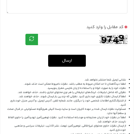
کد مقابل را وارد کنید
ارسال
نشانی ایمیل شما منتشر نخواهد شد.
لطفا دیدگاهتان تا حد امکان مربوط به مطلب باشد. نظرات نامربوط ممکن است حذف شوند.
نظرات خود را به صورت خوانا و با استفاده از زبان فارسی معیار بنویسید.
نظراتی که شامل تبلیغات، لینک‌های تبلیغاتی یا هر نوع محتوای تجاری باشند، حذف خواهند شد.
لطفاً از ارسال نظرات تکراری خودداری کنید. نظراتی که چندین بار ارسال شوند، حذف خواهند شد.
از اشتراک‌گذاری اطلاعات شخصی خود یا دیگران، مانند شماره تلفن، آدرس ایمیل، و آدرس منزل خودداری
کنید.
مسئولیت نظرات ارسال شده بر عهده کاربران است و سایت وستا کیش هیچگونه مسئولیتی در قبال صحت
و سقم آنها ندارد.
لطفاً در نظرات خود از زبان محترمانه و مودبانه استفاده کنید. نظرات توهین‌آمیز، تهدیدآمیز، یا حاوی الفاظ
ناپسند حذف خواهند شد.
از ارسال نظرات حاوی محتوای غیراخلاقی، توهین‌آمیز، تهمت، نشر اکاذیب، تبلیغات سیاسی و مذهبی
خودداری کنید.