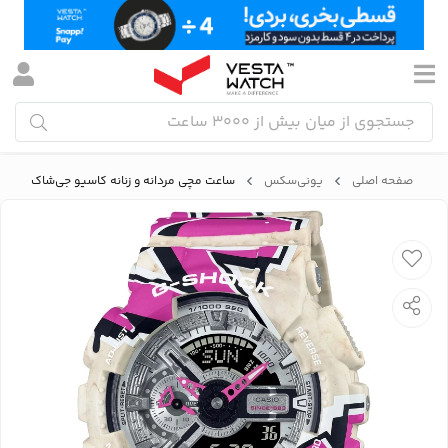
صفحه اصلی
یونی‌سکس
ساعت مچی مردانه و زنانه کاسیو جی‌شاک CASIO G-SHOCK مدل GA-110SS-1ADR