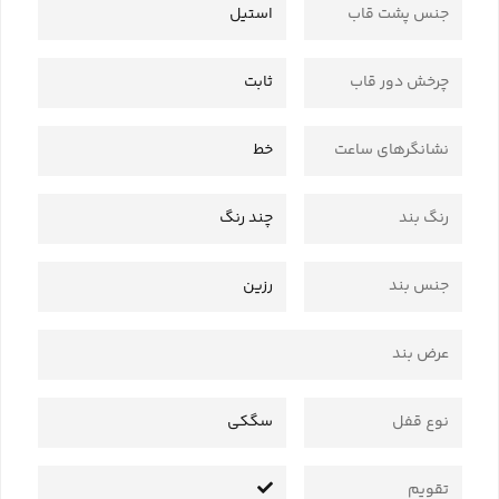
جنس پشت قاب
استیل
چرخش دور قاب
ثابت
نشانگرهای ساعت
خط
رنگ بند
چند رنگ
جنس بند
رزین
عرض بند
نوع قفل
سگکی
تقویم