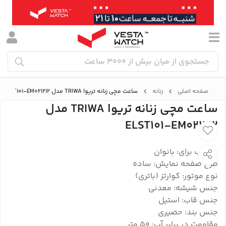
صفحه اصلی
زنانه
ساعت مچی زنانه تریوا TRIWA مدل ELST101-EM021212
ساعت مچی زنانه تریوا TRIWA مدل
ELST101-EM021212
مناسب برای: بانوان
طرح صفحه نمایش: ساده
نوع موتور: کوارتز (باتری)
جنس شیشه: معدنی
جنس قاب: استیل
جنس بند: حصیری
مقاومت در برابر آب: 50 متر