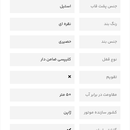
جنس پشت قاب
استیل
رنگ بند
نقره ای
جنس بند
حصیری
نوع قفل
کلیپسی ضامن دار
تقویم
مقاومت در برابر آب
50 متر
کشور سازنده موتور
ژاپن