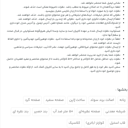
نشانی ایمیل شما منتشر نخواهد شد.
لطفا دیدگاهتان تا حد امکان مربوط به مطلب باشد. نظرات نامربوط ممکن است حذف شوند.
نظرات خود را به صورت خوانا و با استفاده از زبان فارسی معیار بنویسید.
نظراتی که شامل تبلیغات، لینک‌های تبلیغاتی یا هر نوع محتوای تجاری باشند، حذف خواهند شد.
لطفاً از ارسال نظرات تکراری خودداری کنید. نظراتی که چندین بار ارسال شوند، حذف خواهند شد.
از اشتراک‌گذاری اطلاعات شخصی خود یا دیگران، مانند شماره تلفن، آدرس ایمیل، و آدرس منزل خودداری
کنید.
مسئولیت نظرات ارسال شده بر عهده کاربران است و سایت وستا کیش هیچگونه مسئولیتی در قبال صحت
و سقم آنها ندارد.
لطفاً در نظرات خود از زبان محترمانه و مودبانه استفاده کنید. نظرات توهین‌آمیز، تهدیدآمیز، یا حاوی الفاظ
ناپسند حذف خواهند شد.
از ارسال نظرات حاوی محتوای غیراخلاقی، توهین‌آمیز، تهمت، نشر اکاذیب، تبلیغات سیاسی و مذهبی
خودداری کنید.
نظرات شما بعد از تایید مدیریت منتشر خواهد شد.
نظرات باید حداقل شامل 50 کاراکتر و حداکثر 500 کاراکتر باشند تا از محتوای مختصر و مفید اطمینان حاصل
شود.
سعی کنید نظر خود را به طور کامل و جامع بیان کنید تا به سایر کاربران کمک کند.
از ارائه نظرات مختصر و
بدون توضیح خودداری کنید.
بخشها :
زنانه
اصالت برند سوئد
ساخت ژاپن
صفحه سفید
صفحه گرد
شیشه معدنی
صفحه عقربه‌ای
۵۰ متر ضد آب
بند حصیر
بند نقره ای
قاب استیل
کوارتز (باتری)
کلاسیک