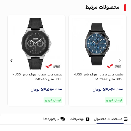
محصولات مرتبط
ساعت مچی مردانه هوگو باس HUGO
ساعت مچی مردانه هوگو باس HUGO
BOSS مدل 1513883
BOSS مدل 1514085
OSS
0
54,580,000
54,020,000
تومان
تومان
ارسال فوری
ارسال فوری
مشخصات محصول
توضیحات
بازخوردها