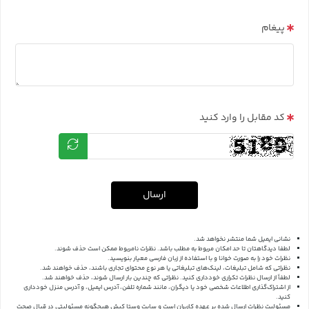
پیغام
کد مقابل را وارد کنید
ارسال
نشانی ایمیل شما منتشر نخواهد شد.
لطفا دیدگاهتان تا حد امکان مربوط به مطلب باشد. نظرات نامربوط ممکن است حذف شوند.
نظرات خود را به صورت خوانا و با استفاده از زبان فارسی معیار بنویسید.
نظراتی که شامل تبلیغات، لینک‌های تبلیغاتی یا هر نوع محتوای تجاری باشند، حذف خواهند شد.
لطفاً از ارسال نظرات تکراری خودداری کنید. نظراتی که چندین بار ارسال شوند، حذف خواهند شد.
از اشتراک‌گذاری اطلاعات شخصی خود یا دیگران، مانند شماره تلفن، آدرس ایمیل، و آدرس منزل خودداری
کنید.
مسئولیت نظرات ارسال شده بر عهده کاربران است و سایت وستا کیش هیچگونه مسئولیتی در قبال صحت