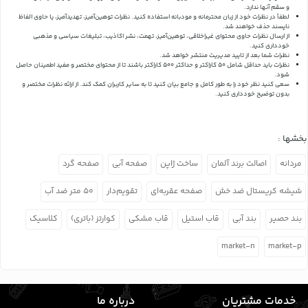
و سقم آنها ندارد.
لطفاً در نظرات خود از زبان محترمانه و مودبانه استفاده کنید. نظرات توهین‌آمیز، تهدیدآمیز، یا حاوی الفاظ
ناپسند حذف خواهند شد.
از ارسال نظرات حاوی محتوای غیراخلاقی، توهین‌آمیز، تهمت، نشر اکاذیب، تبلیغات سیاسی و مذهبی
خودداری کنید.
نظرات شما بعد از تایید مدیریت منتشر خواهد شد.
نظرات باید حداقل شامل 50 کاراکتر و حداکثر 500 کاراکتر باشند تا از محتوای مختصر و مفید اطمینان حاصل
شود.
سعی کنید نظر خود را به طور کامل و جامع بیان کنید تا به سایر کاربران کمک کند.
از ارائه نظرات مختصر و
بدون توضیح خودداری کنید.
بخشها :
مردانه
اصالت برند آلمان
ساخت ژاپن
صفحه آبی
صفحه گرد
شیشه کریستال ضد خش
صفحه عقربه‌ای
تقویم‌دار
۵۰ متر ضد آب
بند حصیر
بند آبی
قاب استیل
قاب مشکی
کوارتز (باتری)
کلاسیک
market-n
market-p
خدمات مشتریان
درباره ما