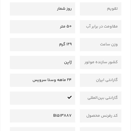
تقویم
روز شمار
مقاومت در برابر آب
50 متر
وزن ساعت
129 گرم
کشور سازنده موتور
ژاپن
گارانتی ایران
24 ماهه وستا سرویس
گارانتی بین‌المللی
کد رفرنس محصول
B1513887