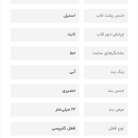
جنس پشت قاب
استیل
چرخش دور قاب
ثابت
نشانگرهای ساعت
خط
رنگ بند
آبی
جنس بند
حصیری
عرض بند
22 میلی‌متر
نوع قفل
قفل کلیپسی