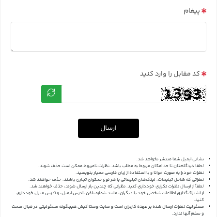
پیغام
کد مقابل را وارد کنید
ارسال
نشانی ایمیل شما منتشر نخواهد شد.
لطفا دیدگاهتان تا حد امکان مربوط به مطلب باشد. نظرات نامربوط ممکن است حذف شوند.
نظرات خود را به صورت خوانا و با استفاده از زبان فارسی معیار بنویسید.
نظراتی که شامل تبلیغات، لینک‌های تبلیغاتی یا هر نوع محتوای تجاری باشند، حذف خواهند شد.
لطفاً از ارسال نظرات تکراری خودداری کنید. نظراتی که چندین بار ارسال شوند، حذف خواهند شد.
از اشتراک‌گذاری اطلاعات شخصی خود یا دیگران، مانند شماره تلفن، آدرس ایمیل، و آدرس منزل خودداری
کنید.
مسئولیت نظرات ارسال شده بر عهده کاربران است و سایت وستا کیش هیچگونه مسئولیتی در قبال صحت
و سقم آنها ندارد.