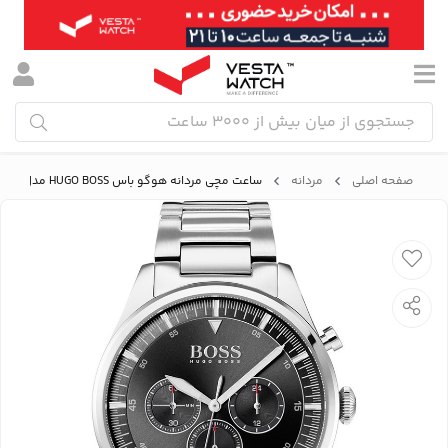
صفحه اصلی
مردانه
ساعت مچی مردانه هوگو باس HUGO BOSS مدل B1513712