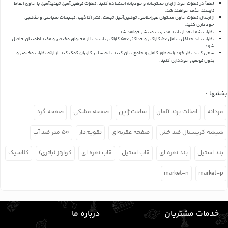
لطفاً در نظرات خود از زبان محترمانه و مودبانه استفاده کنید. نظرات توهین‌آمیز، تهدیدآمیز، یا حاوی الفاظ
ناپسند حذف خواهند شد.
از ارسال نظرات حاوی محتوای غیراخلاقی، توهین‌آمیز، تهمت، نشر اکاذیب، تبلیغات سیاسی و مذهبی
خودداری کنید.
نظرات شما بعد از تایید مدیریت منتشر خواهد شد.
نظرات باید حداقل شامل 50 کاراکتر و حداکثر 500 کاراکتر باشند تا از محتوای مختصر و مفید اطمینان حاصل
شود.
سعی کنید نظر خود را به طور کامل و جامع بیان کنید تا به سایر کاربران کمک کند.
از ارائه نظرات مختصر و
بدون توضیح خودداری کنید.
بخشها :
مردانه
اصالت برند آلمان
ساخت ژاپن
صفحه مشکی
صفحه گرد
شیشه کریستال ضد خش
صفحه عقربه‌ای
تقویم‌دار
۵۰ متر ضد آب
بند استیل
بند نقره ای
قاب استیل
قاب نقره ای
کوارتز (باتری)
کلاسیک
market-n
market-p
خدمات مشتریان
درباره ما