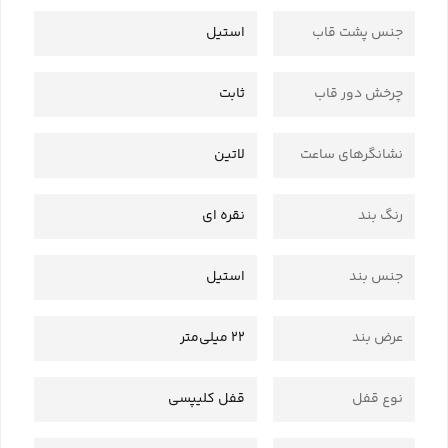
جنس پشت قاب
استیل
چرخش دور قاب
ثابت
نشانگرهای ساعت
لاتین
رنگ بند
نقره ای
جنس بند
استیل
عرض بند
22 میلی‌متر
نوع قفل
قفل کلیپسی