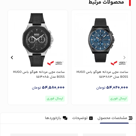
محصولات مرتبط
ساعت مچی مردانه هوگو باس HUGO
ساعت مچی مردانه هوگو باس HUGO
BOSS مدل 1513883
BOSS مدل 1514085
OSS
0
54,580,000
54,020,000
تومان
تومان
ارسال فوری
ارسال فوری
مشخصات محصول
توضیحات
بازخوردها