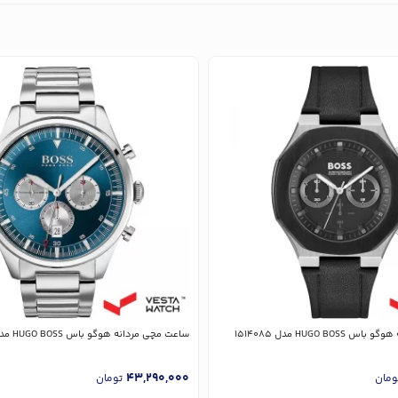
HUGO BO مدل 1514085
ساعت مچی مردانه هوگو باس HUGO BOSS مدل 1513713
43,290,000
ومان
تومان