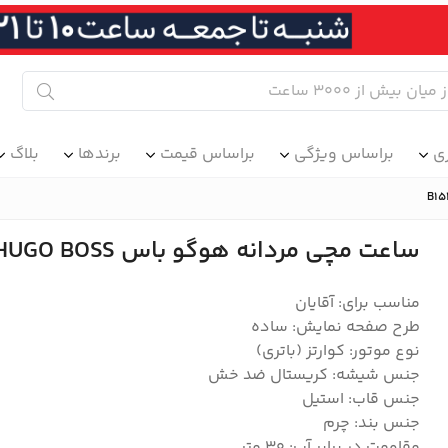
ی
براساس ویژگی
براساس قیمت
برندها
بلاگ
ساعت مچی مردانه هوگو باس HUGO BOSS مدل B1513691
مناسب برای: آقایان
طرح صفحه نمایش: ساده
نوع موتور: کوارتز (باتری)
جنس شیشه: کریستال ضد خش
جنس قاب: استیل
جنس بند: چرم
مقاومت در برابر آب: ۳۰ متر