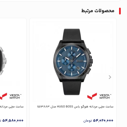
محصولات مرتبط
ساعت مچی مردانه هوگو باس HUGO BOSS مدل 1513883
ساعت مچی مردانه هوگو باس SS
54,580,000
54,020,000
تومان
ت