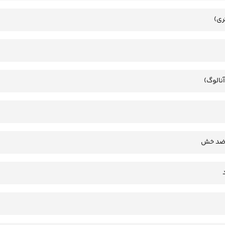
ری)
آنالوگ)
 ضد خش