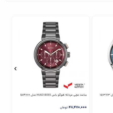
ساعت مچی مردانه هوگو باس HUGO BOSS مدل 1514000
ساعت مچی 
,000
48,470,000
تومان