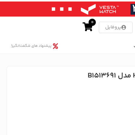
0
پروفایل
پیشنهاد های شگفت‌انگیز!