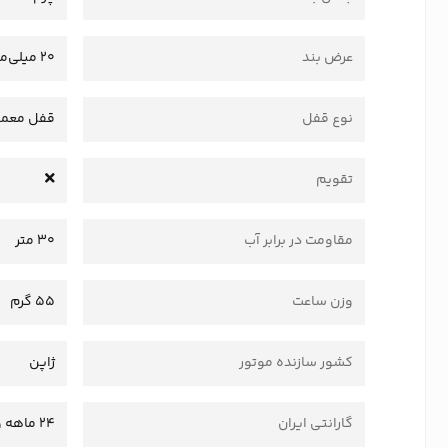
عرض بند
20 میلی‌متر
نوع قفل
قفل معمو
تقویم
مقاومت در برابر آب
30 متر
وزن ساعت
55 گرم
کشور سازنده موتور
ژاپن
گارانتی ایران
24 ماهه وستا سرویس