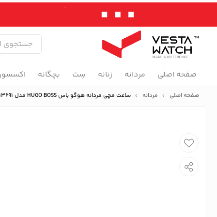
صفحه اصلی
مردانه
زنانه
سِت
بچگانه
اکسسور
صفحه اصلی
مردانه
ساعت مچی مردانه هوگو باس HUGO BOSS مدل B1513691