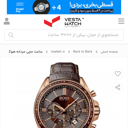
صفحه اصلی
Back to Back
market-n
ساعت مچی مردانه هوگو باس HUGO BOSS مدل 1513093