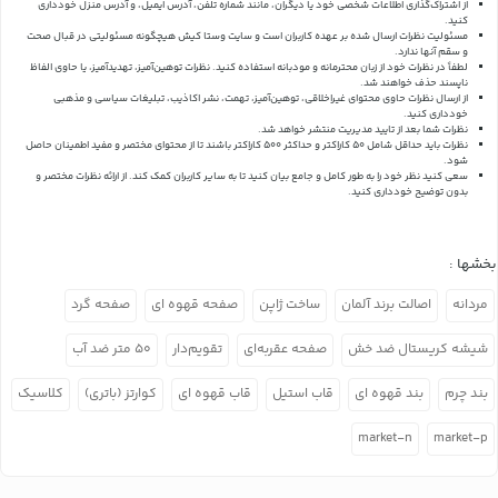
از اشتراک‌گذاری اطلاعات شخصی خود یا دیگران، مانند شماره تلفن، آدرس ایمیل، و آدرس منزل خودداری
کنید.
مسئولیت نظرات ارسال شده بر عهده کاربران است و سایت وستا کیش هیچگونه مسئولیتی در قبال صحت
و سقم آنها ندارد.
لطفاً در نظرات خود از زبان محترمانه و مودبانه استفاده کنید. نظرات توهین‌آمیز، تهدیدآمیز، یا حاوی الفاظ
ناپسند حذف خواهند شد.
از ارسال نظرات حاوی محتوای غیراخلاقی، توهین‌آمیز، تهمت، نشر اکاذیب، تبلیغات سیاسی و مذهبی
خودداری کنید.
نظرات شما بعد از تایید مدیریت منتشر خواهد شد.
نظرات باید حداقل شامل 50 کاراکتر و حداکثر 500 کاراکتر باشند تا از محتوای مختصر و مفید اطمینان حاصل
شود.
سعی کنید نظر خود را به طور کامل و جامع بیان کنید تا به سایر کاربران کمک کند.
از ارائه نظرات مختصر و
بدون توضیح خودداری کنید.
بخشها :
مردانه
اصالت برند آلمان
ساخت ژاپن
صفحه قهوه ای
صفحه گرد
شیشه کریستال ضد خش
صفحه عقربه‌ای
تقویم‌دار
۵۰ متر ضد آب
بند چرم
بند قهوه ای
قاب استیل
قاب قهوه ای
کوارتز (باتری)
کلاسیک
market-n
market-p