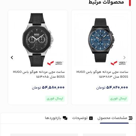
محصولات مرتبط
ساعت مچی مردانه هوگو باس HUGO
ساعت مچی مردانه هوگو باس HUGO
BOSS مدل 1513883
BOSS مدل 1514085
OSS
0
54,580,000
54,020,000
تومان
تومان
ارسال فوری
ارسال فوری
مشخصات محصول
توضیحات
بازخوردها