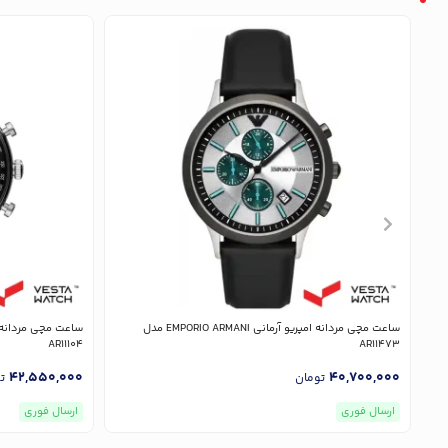
ساعت مچی مردانه امپریو آرمانی EMPORIO ARMANI مدل
AR11104
AR11473
42,550,000
40,700,000
تومان
ت
ارسال فوری
ارسال فوری