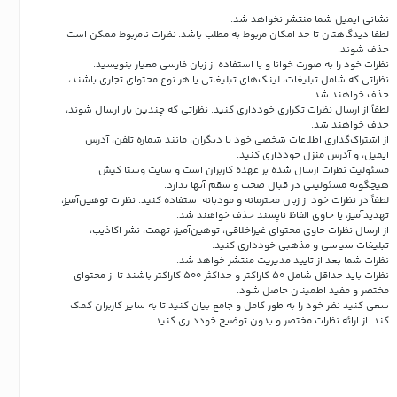
نشانی ایمیل شما منتشر نخواهد شد.
لطفا دیدگاهتان تا حد امکان مربوط به مطلب باشد. نظرات نامربوط ممکن است
حذف شوند.
نظرات خود را به صورت خوانا و با استفاده از زبان فارسی معیار بنویسید.
نظراتی که شامل تبلیغات، لینک‌های تبلیغاتی یا هر نوع محتوای تجاری باشند،
حذف خواهند شد.
لطفاً از ارسال نظرات تکراری خودداری کنید. نظراتی که چندین بار ارسال شوند،
حذف خواهند شد.
از اشتراک‌گذاری اطلاعات شخصی خود یا دیگران، مانند شماره تلفن، آدرس
ایمیل، و آدرس منزل خودداری کنید.
مسئولیت نظرات ارسال شده بر عهده کاربران است و سایت وستا کیش
هیچگونه مسئولیتی در قبال صحت و سقم آنها ندارد.
لطفاً در نظرات خود از زبان محترمانه و مودبانه استفاده کنید. نظرات توهین‌آمیز،
تهدیدآمیز، یا حاوی الفاظ ناپسند حذف خواهند شد.
از ارسال نظرات حاوی محتوای غیراخلاقی، توهین‌آمیز، تهمت، نشر اکاذیب،
تبلیغات سیاسی و مذهبی خودداری کنید.
نظرات شما بعد از تایید مدیریت منتشر خواهد شد.
نظرات باید حداقل شامل 50 کاراکتر و حداکثر 500 کاراکتر باشند تا از محتوای
مختصر و مفید اطمینان حاصل شود.
سعی کنید نظر خود را به طور کامل و جامع بیان کنید تا به سایر کاربران کمک
کند.
از ارائه نظرات مختصر و بدون توضیح خودداری کنید.