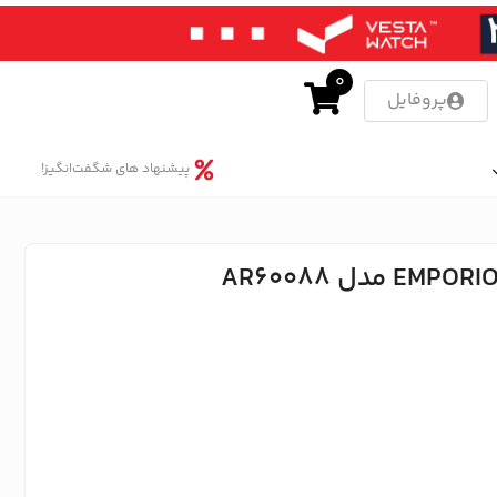
0
پروفایل
پیشنهاد های شگفت‌انگیز!