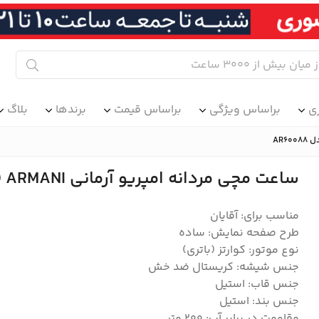
ی
براساس ویژگی
براساس قیمت
برندها
بلاگ
ساعت مچی مردانه امپریو آرمانی EMPORIO ARMANI مدل AR60088
مناسب برای: آقایان
طرح صفحه نمایش: ساده
نوع موتور: کوارتز (باتری)
جنس شیشه: کریستال ضد خش
جنس قاب: استیل
جنس بند: استیل
مقاومت در برابر آب: 200 متر