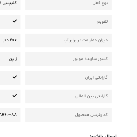
نوع قفل
کلیپسی ض
تقویم
میزان مقاومت در برابر آب
200 متر
کشور سازنده موتور
ژاپن
گارانتی ایران
گارانتی بین المللی
کد رفرنس محصول
AR60088
ارسال بازخورد