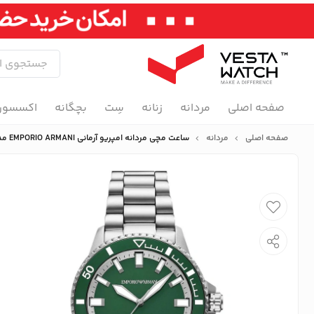
صفحه اصلی
مردانه
زنانه
سِت
بچگانه
اکسسور
صفحه اصلی
مردانه
ساعت مچی مردانه امپریو آرمانی EMPORIO ARMANI مدل AR60088