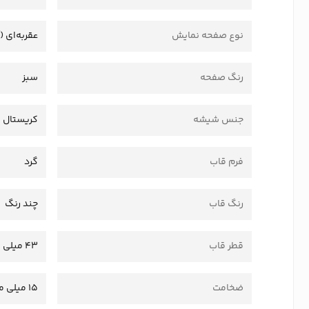
نوع صفحه نمایش
عقربه‌ای (
رنگ صفحه
سبز
جنس شیشه
کریستال
فرم قاب
گرد
رنگ قاب
چند رنگ
قطر قاب
43 میلی متر
ضخامت
15 میلی متر