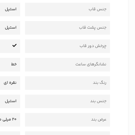
جنس قاب
استیل
جنس پشت قاب
استیل
چرخش دور قاب
نشانگرهای ساعت
خط
رنگ بند
نقره ای
جنس بند
استیل
عرض بند
20 میلی متر