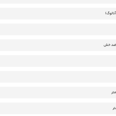
آنالوگ)
 ضد خش