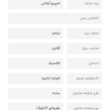
برند ساعت
امپریو آرمانی
کالکشن مدل
اصالت برند
ایتالیا
مناسب برای
آقایان
استایل
کلاسیک
تکنولوژی موتور
کوارتز (باتری)
طرح صفحه نمایش
ساده
نوع صفحه نمایش
عقربه‌ای (آنالوگ)