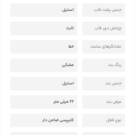
جنس پشت قاب
استیل
چرخش دور قاب
ثابت
نشانگرهای ساعت
خط
رنگ بند
مشکی
جنس بند
استیل
عرض بند
22 میلی متر
نوع قفل
کلیپسی ضامن دار