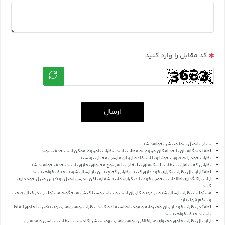
کد مقابل را وارد کنید
ارسال
نشانی ایمیل شما منتشر نخواهد شد.
لطفا دیدگاهتان تا حد امکان مربوط به مطلب باشد. نظرات نامربوط ممکن است حذف شوند.
نظرات خود را به صورت خوانا و با استفاده از زبان فارسی معیار بنویسید.
نظراتی که شامل تبلیغات، لینک‌های تبلیغاتی یا هر نوع محتوای تجاری باشند، حذف خواهند شد.
لطفاً از ارسال نظرات تکراری خودداری کنید. نظراتی که چندین بار ارسال شوند، حذف خواهند شد.
از اشتراک‌گذاری اطلاعات شخصی خود یا دیگران، مانند شماره تلفن، آدرس ایمیل، و آدرس منزل خودداری
کنید.
مسئولیت نظرات ارسال شده بر عهده کاربران است و سایت وستا کیش هیچگونه مسئولیتی در قبال صحت
و سقم آنها ندارد.
لطفاً در نظرات خود از زبان محترمانه و مودبانه استفاده کنید. نظرات توهین‌آمیز، تهدیدآمیز، یا حاوی الفاظ
ناپسند حذف خواهند شد.
از ارسال نظرات حاوی محتوای غیراخلاقی، توهین‌آمیز، تهمت، نشر اکاذیب، تبلیغات سیاسی و مذهبی