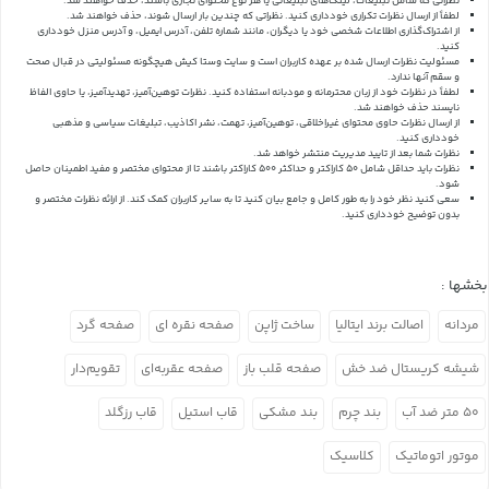
نظراتی که شامل تبلیغات، لینک‌های تبلیغاتی یا هر نوع محتوای تجاری باشند، حذف خواهند شد.
لطفاً از ارسال نظرات تکراری خودداری کنید. نظراتی که چندین بار ارسال شوند، حذف خواهند شد.
از اشتراک‌گذاری اطلاعات شخصی خود یا دیگران، مانند شماره تلفن، آدرس ایمیل، و آدرس منزل خودداری
کنید.
مسئولیت نظرات ارسال شده بر عهده کاربران است و سایت وستا کیش هیچگونه مسئولیتی در قبال صحت
و سقم آنها ندارد.
لطفاً در نظرات خود از زبان محترمانه و مودبانه استفاده کنید. نظرات توهین‌آمیز، تهدیدآمیز، یا حاوی الفاظ
ناپسند حذف خواهند شد.
از ارسال نظرات حاوی محتوای غیراخلاقی، توهین‌آمیز، تهمت، نشر اکاذیب، تبلیغات سیاسی و مذهبی
خودداری کنید.
نظرات شما بعد از تایید مدیریت منتشر خواهد شد.
نظرات باید حداقل شامل 50 کاراکتر و حداکثر 500 کاراکتر باشند تا از محتوای مختصر و مفید اطمینان حاصل
شود.
سعی کنید نظر خود را به طور کامل و جامع بیان کنید تا به سایر کاربران کمک کند.
از ارائه نظرات مختصر و
بدون توضیح خودداری کنید.
بخشها :
مردانه
اصالت برند ایتالیا
ساخت ژاپن
صفحه نقره ای
صفحه گرد
شیشه کریستال ضد خش
صفحه قلب باز
صفحه عقربه‌ای
تقویم‌دار
۵۰ متر ضد آب
بند چرم
بند مشکی
قاب استیل
قاب رزگلد
موتور اتوماتیک
کلاسیک