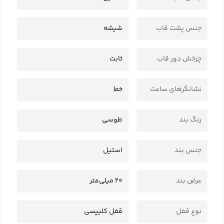
جنس پشت قاب
شیشه
چرخش دور قاب
ثابت
نشانگرهای ساعت
خط
رنگ بند
طوسی
جنس بند
استیل
عرض بند
20 میلی‌متر
نوع قفل
قفل کلیپسی