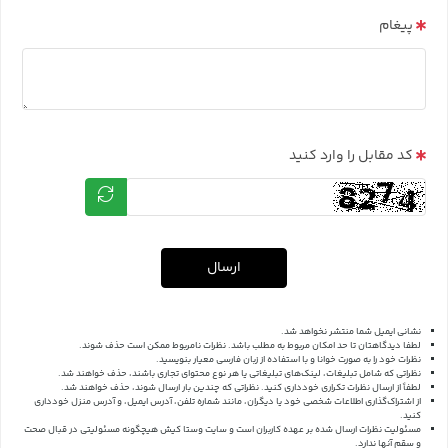
پیغام
کد مقابل را وارد کنید
ارسال
نشانی ایمیل شما منتشر نخواهد شد.
لطفا دیدگاهتان تا حد امکان مربوط به مطلب باشد. نظرات نامربوط ممکن است حذف شوند.
نظرات خود را به صورت خوانا و با استفاده از زبان فارسی معیار بنویسید.
نظراتی که شامل تبلیغات، لینک‌های تبلیغاتی یا هر نوع محتوای تجاری باشند، حذف خواهند شد.
لطفاً از ارسال نظرات تکراری خودداری کنید. نظراتی که چندین بار ارسال شوند، حذف خواهند شد.
از اشتراک‌گذاری اطلاعات شخصی خود یا دیگران، مانند شماره تلفن، آدرس ایمیل، و آدرس منزل خودداری
کنید.
مسئولیت نظرات ارسال شده بر عهده کاربران است و سایت وستا کیش هیچگونه مسئولیتی در قبال صحت
و سقم آنها ندارد.