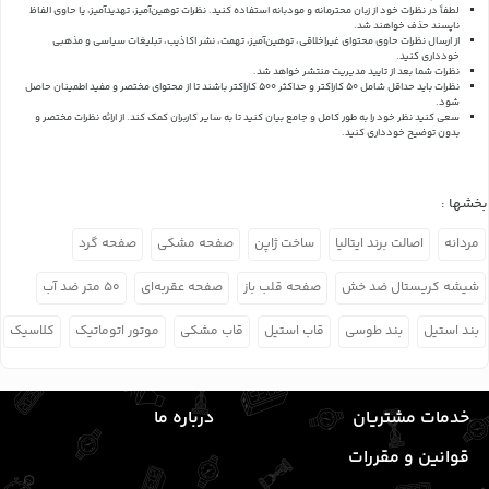
لطفاً در نظرات خود از زبان محترمانه و مودبانه استفاده کنید. نظرات توهین‌آمیز، تهدیدآمیز، یا حاوی الفاظ
ناپسند حذف خواهند شد.
از ارسال نظرات حاوی محتوای غیراخلاقی، توهین‌آمیز، تهمت، نشر اکاذیب، تبلیغات سیاسی و مذهبی
خودداری کنید.
نظرات شما بعد از تایید مدیریت منتشر خواهد شد.
نظرات باید حداقل شامل 50 کاراکتر و حداکثر 500 کاراکتر باشند تا از محتوای مختصر و مفید اطمینان حاصل
شود.
سعی کنید نظر خود را به طور کامل و جامع بیان کنید تا به سایر کاربران کمک کند.
از ارائه نظرات مختصر و
بدون توضیح خودداری کنید.
بخشها :
مردانه
اصالت برند ایتالیا
ساخت ژاپن
صفحه مشکی
صفحه گرد
شیشه کریستال ضد خش
صفحه قلب باز
صفحه عقربه‌ای
۵۰ متر ضد آب
بند استیل
بند طوسی
قاب استیل
قاب مشکی
موتور اتوماتیک
کلاسیک
خدمات مشتریان
درباره ما
قوانین و مقررات