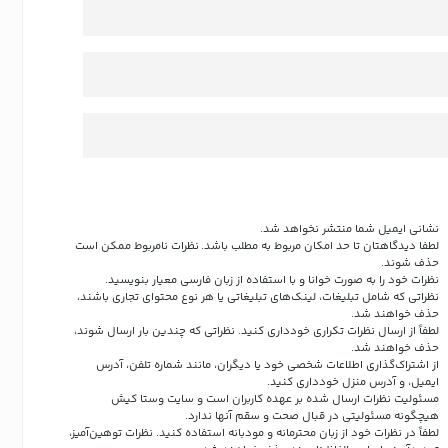
نشانی ایمیل شما منتشر نخواهد شد.
لطفا دیدگاهتان تا حد امکان مربوط به مطلب باشد. نظرات نامربوط ممکن است
حذف شوند.
نظرات خود را به صورت خوانا و با استفاده از زبان فارسی معیار بنویسید.
نظراتی که شامل تبلیغات، لینک‌های تبلیغاتی یا هر نوع محتوای تجاری باشند،
حذف خواهند شد.
لطفاً از ارسال نظرات تکراری خودداری کنید. نظراتی که چندین بار ارسال شوند،
حذف خواهند شد.
از اشتراک‌گذاری اطلاعات شخصی خود یا دیگران، مانند شماره تلفن، آدرس
ایمیل، و آدرس منزل خودداری کنید.
مسئولیت نظرات ارسال شده بر عهده کاربران است و سایت وستا کیش
هیچگونه مسئولیتی در قبال صحت و سقم آنها ندارد.
لطفاً در نظرات خود از زبان محترمانه و مودبانه استفاده کنید. نظرات توهین‌آمیز،