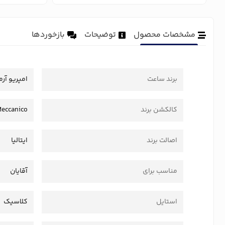
مشخصات محصول
توضیحات
بازخوردها
برند ساعت
امپریو آرم
کالکشن برند
Meccanico
اصالت برند
ایتالیا
مناسب برای
آقایان
استایل
کلاسیک