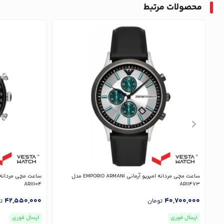
محصولات مرتبط
ساعت مچی مردانه امپریو آرمانی EMPORIO ARMANI مدل
AR11104
AR11473
42,550,000
40,700,000
تومان
ت
ارسال فوری
ارسال فوری