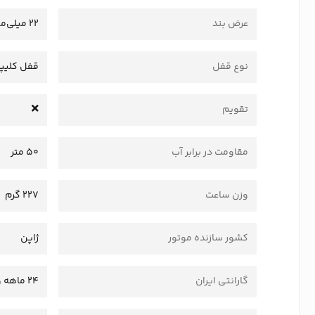
عرض بند
22 میلی‌متر
نوع قفل
قفل کلیپ
تقویم
مقاومت در برابر آب
50 متر
وزن ساعت
227 گرم
کشور سازنده موتور
ژاپن
گارانتی ایران
24 ماهه وستا سرویس