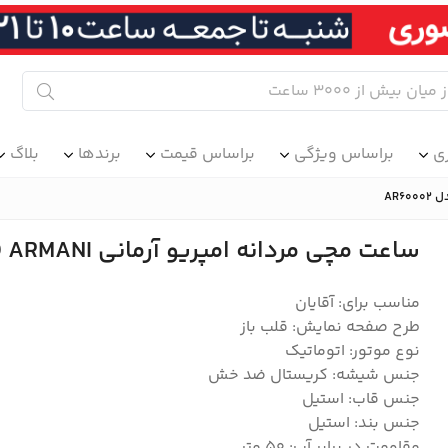
ی
براساس ویژگی
براساس قیمت
برندها
بلاگ
ساعت مچی مردانه امپریو آرمانی EMPORIO ARMANI مدل AR60002
مناسب برای: آقایان
طرح صفحه نمایش: قلب باز
نوع موتور: اتوماتیک
جنس شیشه: کریستال ضد خش
جنس قاب: استیل
جنس بند: استیل
مقاومت در برابر آب: ۵۰ متر