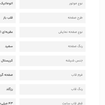
نوع موتور
اتوماتیک
طرح صفحه
قلب باز
نوع صفحه نمایش
عقربه‌ای (
رنگ صفحه
سفید
جنس شیشه
کریستال
فرم قاب
صفحه گرد
رنگ قاب
رزگلد
قطر قاب ساعت
43 میلی‌متر