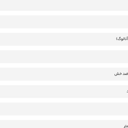
آنالوگ)
 ضد خش