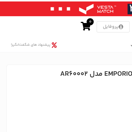
0
پروفایل
پیشنهاد های شگفت‌انگیز!