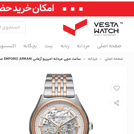
صفحه اصلی
مردانه
زنانه
سِت
بچگانه
اکسسور
صفحه اصلی
مردانه
ساعت مچی مردانه امپریو آرمانی EMPORIO ARMANI مدل AR60002