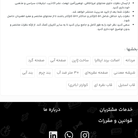
از ارسال نظرات حاوی محتوای غیراخلاقی، توهین‌آمیز، تهمت، نشر اکاذیب، تبلیغات سیاسی و مذهبی
خودداری کنید.
نظرات شما بعد از تایید مدیریت منتشر خواهد شد.
نظرات باید حداقل شامل 50 کاراکتر و حداکثر 500 کاراکتر باشند تا از محتوای مختصر و مفید اطمینان حاصل
شود.
سعی کنید نظر خود را به طور کامل و جامع بیان کنید تا به سایر کاربران کمک کند.
از ارائه نظرات مختصر و
بدون توضیح خودداری کنید.
بخشها :
مردانه
اصالت برند ایتالیا
ساخت ژاپن
صفحه آبی
صفحه گرد
شیشه معدنی
صفحه عقربه‌ای
۳۰ متر ضد آب
بند چرم
بند آبی
قاب استیل
قاب نقره ای
کوارتز (باتری)
خدمات مشتریان
درباره ما
قوانین و مقررات