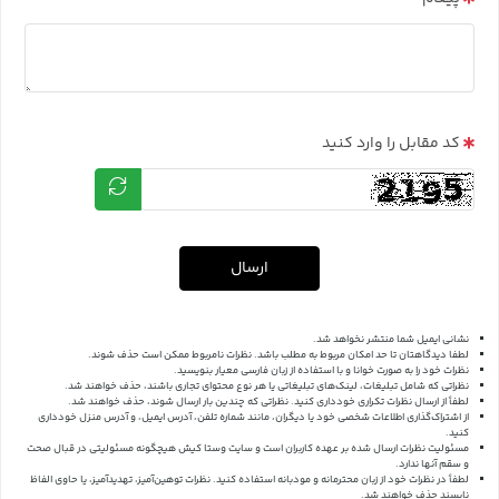
کد مقابل را وارد کنید
ارسال
نشانی ایمیل شما منتشر نخواهد شد.
لطفا دیدگاهتان تا حد امکان مربوط به مطلب باشد. نظرات نامربوط ممکن است حذف شوند.
نظرات خود را به صورت خوانا و با استفاده از زبان فارسی معیار بنویسید.
نظراتی که شامل تبلیغات، لینک‌های تبلیغاتی یا هر نوع محتوای تجاری باشند، حذف خواهند شد.
لطفاً از ارسال نظرات تکراری خودداری کنید. نظراتی که چندین بار ارسال شوند، حذف خواهند شد.
از اشتراک‌گذاری اطلاعات شخصی خود یا دیگران، مانند شماره تلفن، آدرس ایمیل، و آدرس منزل خودداری
کنید.
مسئولیت نظرات ارسال شده بر عهده کاربران است و سایت وستا کیش هیچگونه مسئولیتی در قبال صحت
و سقم آنها ندارد.
لطفاً در نظرات خود از زبان محترمانه و مودبانه استفاده کنید. نظرات توهین‌آمیز، تهدیدآمیز، یا حاوی الفاظ
ناپسند حذف خواهند شد.