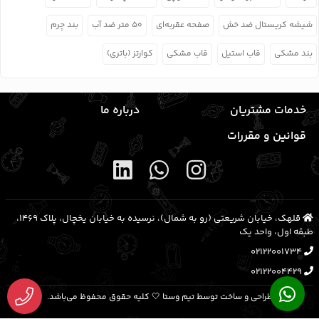
شیشه کریستال ضد خش
صفحه عقربه‌ای
۵۰ متر ضد آب
بند چرم
بند مشکی
قاب استیل
قاب مشکی
کوارتز (باتری)
خدمات مشتریان
درباره ما
قوانین و مقررات
قلهک، خیابان شریعتی (رو به شمال)، نرسیده به خیابان یخچال، پلاک ۱۴۶۹،
طبقه اول، واحد یک
02122001734
02122004429
طراحی و ساخت توسط تیم وستا 🤍 کلیه حقوق محفوظ می‌باشد.