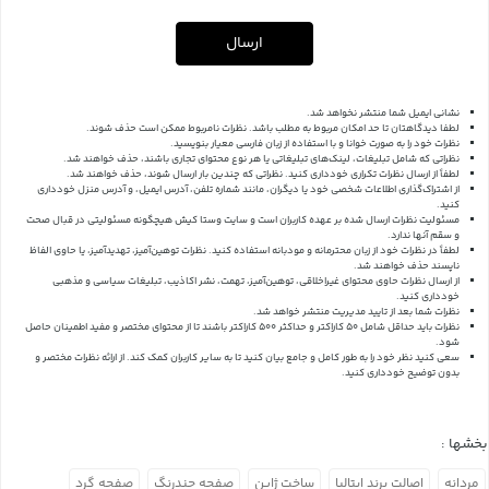
ارسال
نشانی ایمیل شما منتشر نخواهد شد.
لطفا دیدگاهتان تا حد امکان مربوط به مطلب باشد. نظرات نامربوط ممکن است حذف شوند.
نظرات خود را به صورت خوانا و با استفاده از زبان فارسی معیار بنویسید.
نظراتی که شامل تبلیغات، لینک‌های تبلیغاتی یا هر نوع محتوای تجاری باشند، حذف خواهند شد.
لطفاً از ارسال نظرات تکراری خودداری کنید. نظراتی که چندین بار ارسال شوند، حذف خواهند شد.
از اشتراک‌گذاری اطلاعات شخصی خود یا دیگران، مانند شماره تلفن، آدرس ایمیل، و آدرس منزل خودداری
کنید.
مسئولیت نظرات ارسال شده بر عهده کاربران است و سایت وستا کیش هیچگونه مسئولیتی در قبال صحت
و سقم آنها ندارد.
لطفاً در نظرات خود از زبان محترمانه و مودبانه استفاده کنید. نظرات توهین‌آمیز، تهدیدآمیز، یا حاوی الفاظ
ناپسند حذف خواهند شد.
از ارسال نظرات حاوی محتوای غیراخلاقی، توهین‌آمیز، تهمت، نشر اکاذیب، تبلیغات سیاسی و مذهبی
خودداری کنید.
نظرات شما بعد از تایید مدیریت منتشر خواهد شد.
نظرات باید حداقل شامل 50 کاراکتر و حداکثر 500 کاراکتر باشند تا از محتوای مختصر و مفید اطمینان حاصل
شود.
سعی کنید نظر خود را به طور کامل و جامع بیان کنید تا به سایر کاربران کمک کند.
از ارائه نظرات مختصر و
بدون توضیح خودداری کنید.
بخشها :
مردانه
اصالت برند ایتالیا
ساخت ژاپن
صفحه چندرنگ
صفحه گرد