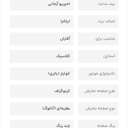
برند ساعت
امپریو آرمانی
اصالت برند
ایتالیا
مناسب برای
آقایان
استایل
کلاسیک
تکنولوژی موتور
کوارتز (باتری)
طرح صفحه نمایش
کرنوگراف
نوع صفحه نمایش
عقربه‌ای (آنالوگ)
رنگ صفحه
چند رنگ