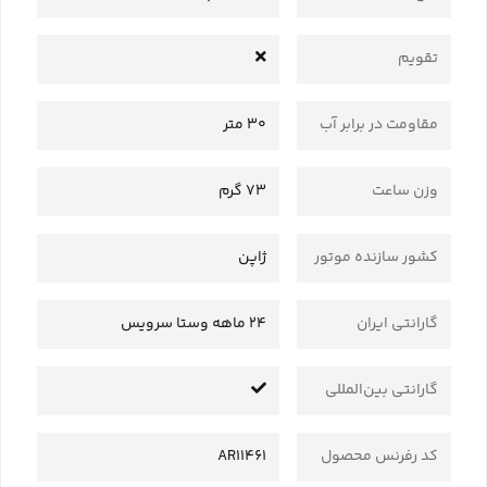
تقویم
مقاومت در برابر آب
30 متر
وزن ساعت
73 گرم
کشور سازنده موتور
ژاپن
گارانتی ایران
24 ماهه وستا سرویس
گارانتی بین‌المللی
کد رفرنس محصول
AR11461