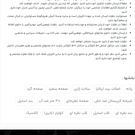
لطفاً از ارسال نظرات تکراری خودداری کنید. نظراتی که چندین بار ارسال شوند، حذف خواهند شد.
از اشتراک‌گذاری اطلاعات شخصی خود یا دیگران، مانند شماره تلفن، آدرس ایمیل، و آدرس منزل خودداری
کنید.
مسئولیت نظرات ارسال شده بر عهده کاربران است و سایت وستا کیش هیچگونه مسئولیتی در قبال صحت
و سقم آنها ندارد.
لطفاً در نظرات خود از زبان محترمانه و مودبانه استفاده کنید. نظرات توهین‌آمیز، تهدیدآمیز، یا حاوی الفاظ
ناپسند حذف خواهند شد.
از ارسال نظرات حاوی محتوای غیراخلاقی، توهین‌آمیز، تهمت، نشر اکاذیب، تبلیغات سیاسی و مذهبی
خودداری کنید.
نظرات شما بعد از تایید مدیریت منتشر خواهد شد.
نظرات باید حداقل شامل 50 کاراکتر و حداکثر 500 کاراکتر باشند تا از محتوای مختصر و مفید اطمینان حاصل
شود.
سعی کنید نظر خود را به طور کامل و جامع بیان کنید تا به سایر کاربران کمک کند.
از ارائه نظرات مختصر و
بدون توضیح خودداری کنید.
بخشها :
زنانه
اصالت برند ایتالیا
ساخت ژاپن
صفحه سفید
صفحه گرد
شیشه کریستال ضد خش
صفحه عقربه‌ای
۳۰ متر ضد آب
بند استیل
بند نقره ای
قاب استیل
قاب نقره ای
کوارتز (باتری)
کلاسیک