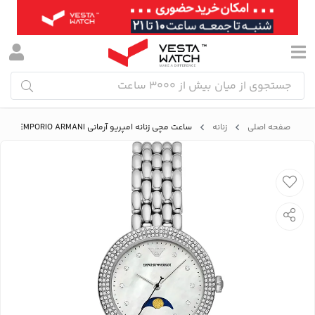
صفحه اصلی
زنانه
ساعت مچی زنانه امپریو آرمانی EMPORIO ARMANI مدل AR11461