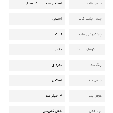
جنس قاب
استیل به همراه کریستال
جنس پشت قاب
استیل
چرخش دور قاب
ثابت
نشانگرهای ساعت
نگین
رنگ بند
نقره‌ای
جنس بند
استیل
عرض بند
14 میلی‌متر
نوع قفل
قفل کلیپسی