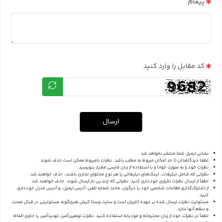
پیغام
کد مقابل را وارد کنید
ارسال
نشانی ایمیل شما منتشر نخواهد شد.
لطفا دیدگاهتان تا حد امکان مربوط به مطلب باشد. نظرات نامربوط ممکن است حذف شوند.
نظرات خود را به صورت خوانا و با استفاده از زبان فارسی معیار بنویسید.
نظراتی که شامل تبلیغات، لینک‌های تبلیغاتی یا هر نوع محتوای تجاری باشند، حذف خواهند شد.
لطفاً از ارسال نظرات تکراری خودداری کنید. نظراتی که چندین بار ارسال شوند، حذف خواهند شد.
از اشتراک‌گذاری اطلاعات شخصی خود یا دیگران، مانند شماره تلفن، آدرس ایمیل، و آدرس منزل خودداری
کنید.
مسئولیت نظرات ارسال شده بر عهده کاربران است و سایت وستا کیش هیچگونه مسئولیتی در قبال صحت
و سقم آنها ندارد.
لطفاً در نظرات خود از زبان محترمانه و مودبانه استفاده کنید. نظرات توهین‌آمیز، تهدیدآمیز، یا حاوی الفاظ