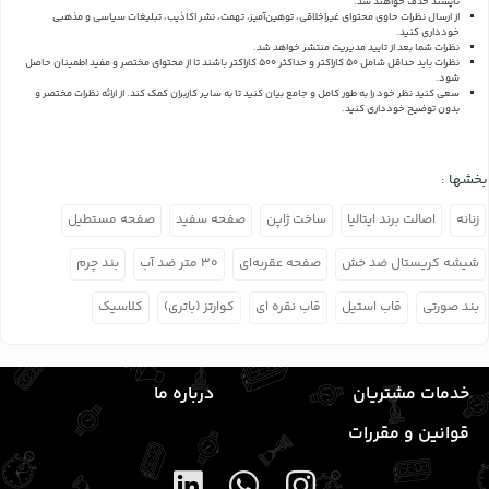
ناپسند حذف خواهند شد.
از ارسال نظرات حاوی محتوای غیراخلاقی، توهین‌آمیز، تهمت، نشر اکاذیب، تبلیغات سیاسی و مذهبی
خودداری کنید.
نظرات شما بعد از تایید مدیریت منتشر خواهد شد.
نظرات باید حداقل شامل 50 کاراکتر و حداکثر 500 کاراکتر باشند تا از محتوای مختصر و مفید اطمینان حاصل
شود.
سعی کنید نظر خود را به طور کامل و جامع بیان کنید تا به سایر کاربران کمک کند.
از ارائه نظرات مختصر و
بدون توضیح خودداری کنید.
بخشها :
زنانه
اصالت برند ایتالیا
ساخت ژاپن
صفحه سفید
صفحه مستطیل
شیشه کریستال ضد خش
صفحه عقربه‌ای
۳۰ متر ضد آب
بند چرم
بند صورتی
قاب استیل
قاب نقره ای
کوارتز (باتری)
کلاسیک
خدمات مشتریان
درباره ما
قوانین و مقررات