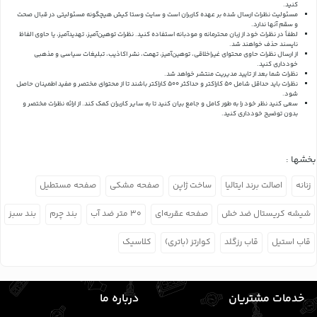
کنید.
مسئولیت نظرات ارسال شده بر عهده کاربران است و سایت وستا کیش هیچگونه مسئولیتی در قبال صحت
و سقم آنها ندارد.
لطفاً در نظرات خود از زبان محترمانه و مودبانه استفاده کنید. نظرات توهین‌آمیز، تهدیدآمیز، یا حاوی الفاظ
ناپسند حذف خواهند شد.
از ارسال نظرات حاوی محتوای غیراخلاقی، توهین‌آمیز، تهمت، نشر اکاذیب، تبلیغات سیاسی و مذهبی
خودداری کنید.
نظرات شما بعد از تایید مدیریت منتشر خواهد شد.
نظرات باید حداقل شامل 50 کاراکتر و حداکثر 500 کاراکتر باشند تا از محتوای مختصر و مفید اطمینان حاصل
شود.
سعی کنید نظر خود را به طور کامل و جامع بیان کنید تا به سایر کاربران کمک کند.
از ارائه نظرات مختصر و
بدون توضیح خودداری کنید.
بخشها :
زنانه
اصالت برند ایتالیا
ساخت ژاپن
صفحه مشکی
صفحه مستطیل
شیشه کریستال ضد خش
صفحه عقربه‌ای
۳۰ متر ضد آب
بند چرم
بند سبز
قاب استیل
قاب رزگلد
کوارتز (باتری)
کلاسیک
خدمات مشتریان
درباره ما