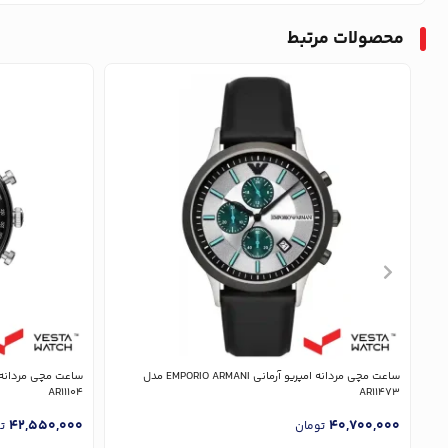
محصولات مرتبط
ساعت مچی مردانه امپریو آرمانی EMPORIO ARMANI مدل
AR11104
AR11473
42,550,000
40,700,000
تومان
ت