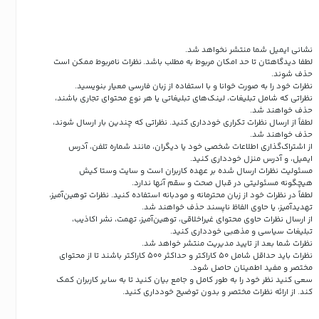
نشانی ایمیل شما منتشر نخواهد شد.
لطفا دیدگاهتان تا حد امکان مربوط به مطلب باشد. نظرات نامربوط ممکن است
حذف شوند.
نظرات خود را به صورت خوانا و با استفاده از زبان فارسی معیار بنویسید.
نظراتی که شامل تبلیغات، لینک‌های تبلیغاتی یا هر نوع محتوای تجاری باشند،
حذف خواهند شد.
لطفاً از ارسال نظرات تکراری خودداری کنید. نظراتی که چندین بار ارسال شوند،
حذف خواهند شد.
از اشتراک‌گذاری اطلاعات شخصی خود یا دیگران، مانند شماره تلفن، آدرس
ایمیل، و آدرس منزل خودداری کنید.
مسئولیت نظرات ارسال شده بر عهده کاربران است و سایت وستا کیش
هیچگونه مسئولیتی در قبال صحت و سقم آنها ندارد.
لطفاً در نظرات خود از زبان محترمانه و مودبانه استفاده کنید. نظرات توهین‌آمیز،
تهدیدآمیز، یا حاوی الفاظ ناپسند حذف خواهند شد.
از ارسال نظرات حاوی محتوای غیراخلاقی، توهین‌آمیز، تهمت، نشر اکاذیب،
تبلیغات سیاسی و مذهبی خودداری کنید.
نظرات شما بعد از تایید مدیریت منتشر خواهد شد.
نظرات باید حداقل شامل 50 کاراکتر و حداکثر 500 کاراکتر باشند تا از محتوای
مختصر و مفید اطمینان حاصل شود.
سعی کنید نظر خود را به طور کامل و جامع بیان کنید تا به سایر کاربران کمک
کند.
از ارائه نظرات مختصر و بدون توضیح خودداری کنید.