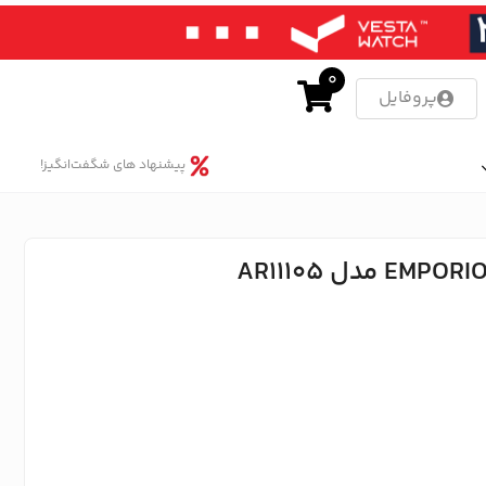
0
پروفایل
پیشنهاد های شگفت‌انگیز!