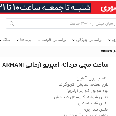
ی
براساس ویژگی
براساس قیمت
برندها
بلاگ
ساعت مچی مردانه امپریو آرمانی EMPORIO ARMANI مدل AR11105
مناسب برای: آقایان
طرح صفحه نمایش: کرنوگراف
نوع موتور: کوارتز (باتری)
جنس شیشه: کریستال ضد خش
جنس قاب: استیل
جنس بند: چرم
مقاومت در برابر آب: 50 متر