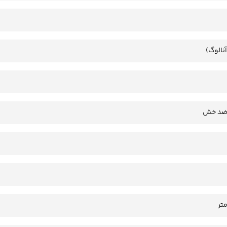
آنالوگ)
 ضد خش