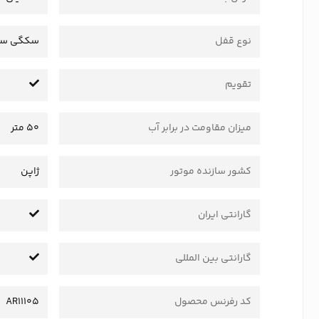
نوع قفل
سکگی سا
تقویم
میزان مقاومت در برابر آب
50 متر
کشور سازنده موتور
ژاپن
گارانتی ایران
گارانتی بین المللی
کد رفرنس محصول
AR11105