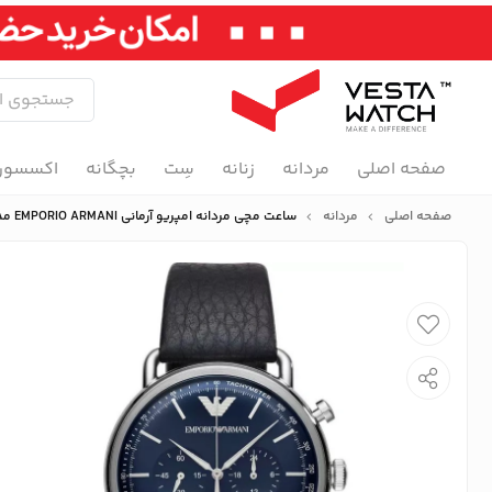
صفحه اصلی
مردانه
زنانه
سِت
بچگانه
اکسسور
صفحه اصلی
مردانه
ساعت مچی مردانه امپریو آرمانی EMPORIO ARMANI مدل AR11105