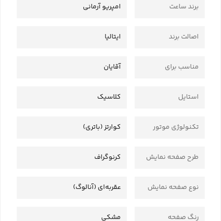
برند ساعت
امپریو آرمانی
اصالت برند
ایتالیا
مناسب برای
آقایان
استایل
کلاسیک
تکنولوژی موتور
کوارتز (باتری)
طرح صفحه نمایش
کرنوگراف
نوع صفحه نمایش
عقربه‌ای (آنالوگ)
رنگ صفحه
مشکی