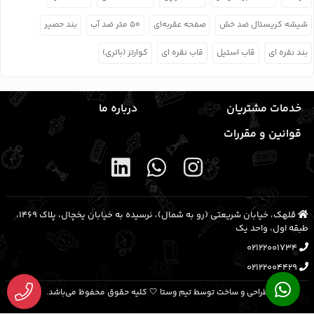
شیشه کریستال ضد خش
صفحه عقربه‌ای
۵۰ متر ضد آب
بند حصیر
بند نقره ای
قاب استیل
قاب نقره ای
کوارتز (باتری)
خدمات مشتریان
درباره ما
قوانین و مقررات
قلهک، خیابان شریعتی (رو به شمال)، نرسیده به خیابان یخچال، پلاک ۱۴۶۹،
طبقه اول، واحد یک
02122001734
02122004429
طراحی و ساخت توسط تیم وستا 🤍 کلیه حقوق محفوظ می‌باشد.