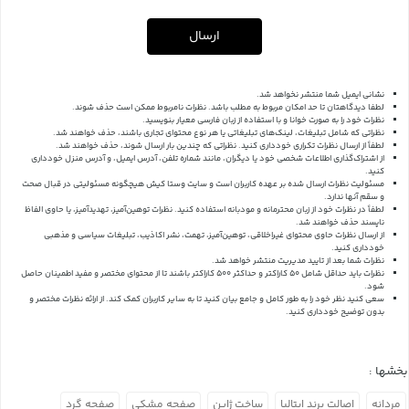
ارسال
نشانی ایمیل شما منتشر نخواهد شد.
لطفا دیدگاهتان تا حد امکان مربوط به مطلب باشد. نظرات نامربوط ممکن است حذف شوند.
نظرات خود را به صورت خوانا و با استفاده از زبان فارسی معیار بنویسید.
نظراتی که شامل تبلیغات، لینک‌های تبلیغاتی یا هر نوع محتوای تجاری باشند، حذف خواهند شد.
لطفاً از ارسال نظرات تکراری خودداری کنید. نظراتی که چندین بار ارسال شوند، حذف خواهند شد.
از اشتراک‌گذاری اطلاعات شخصی خود یا دیگران، مانند شماره تلفن، آدرس ایمیل، و آدرس منزل خودداری
کنید.
مسئولیت نظرات ارسال شده بر عهده کاربران است و سایت وستا کیش هیچگونه مسئولیتی در قبال صحت
و سقم آنها ندارد.
لطفاً در نظرات خود از زبان محترمانه و مودبانه استفاده کنید. نظرات توهین‌آمیز، تهدیدآمیز، یا حاوی الفاظ
ناپسند حذف خواهند شد.
از ارسال نظرات حاوی محتوای غیراخلاقی، توهین‌آمیز، تهمت، نشر اکاذیب، تبلیغات سیاسی و مذهبی
خودداری کنید.
نظرات شما بعد از تایید مدیریت منتشر خواهد شد.
نظرات باید حداقل شامل 50 کاراکتر و حداکثر 500 کاراکتر باشند تا از محتوای مختصر و مفید اطمینان حاصل
شود.
سعی کنید نظر خود را به طور کامل و جامع بیان کنید تا به سایر کاربران کمک کند.
از ارائه نظرات مختصر و
بدون توضیح خودداری کنید.
بخشها :
مردانه
اصالت برند ایتالیا
ساخت ژاپن
صفحه مشکی
صفحه گرد