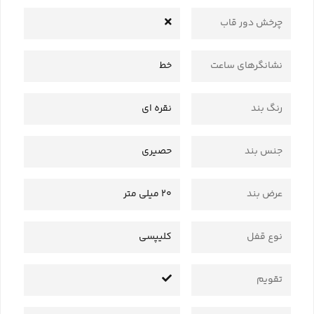
چرخش دور قاب
نشانگرهای ساعت
خط
رنگ بند
نقره ای
جنس بند
حصیری
عرض بند
20 میلی متر
نوع قفل
کلیپسی
تقویم